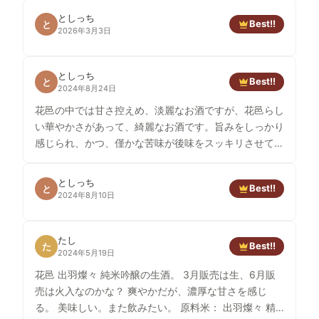
としっち
Best!!
と
2026年3月3日
としっち
Best!!
と
2024年8月24日
花邑の中では甘さ控えめ、淡麗なお酒ですが、花邑らし
い華やかさがあって、綺麗なお酒です。旨みをしっかり
感じられ、かつ、僅かな苦味が後味をスッキリさせてく
れます。
としっち
Best!!
と
2024年8月10日
たし
Best!!
た
2024年5月19日
花邑 出羽燦々 純米吟醸の生酒。 3月販売は生、6月販
売は火入なのかな？ 爽やかだが、濃厚な甘さを感じ
る。 美味しい。また飲みたい。 原料米： 出羽燦々 精