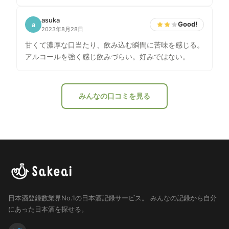
米歩合： 50% アルコール： 16度 日本酒度： -8.4 酸
度： 1.4
asuka
Good!
a
2023年8月28日
甘くて濃厚な口当たり、飲み込む瞬間に苦味を感じる。
アルコールを強く感じ飲みづらい。好みではない。
みんなの口コミを見る
日本酒登録数業界No.1の日本酒記録サービス。
みんなの記録から自分
にあった日本酒を探せる。