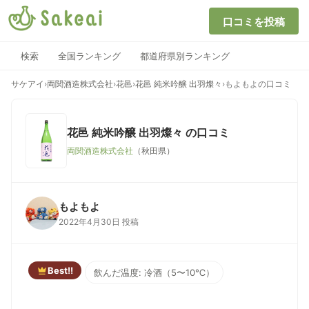
口コミを投稿
検索
全国ランキング
都道府県別ランキング
サケアイ
›
両関酒造株式会社
›
花邑
›
花邑 純米吟醸 出羽燦々
›
もよもよの口コミ
花邑 純米吟醸 出羽燦々
の口コミ
両関酒造株式会社
（秋田県）
もよもよ
2022年4月30日 投稿
Best!!
飲んだ温度: 冷酒（5〜10℃）