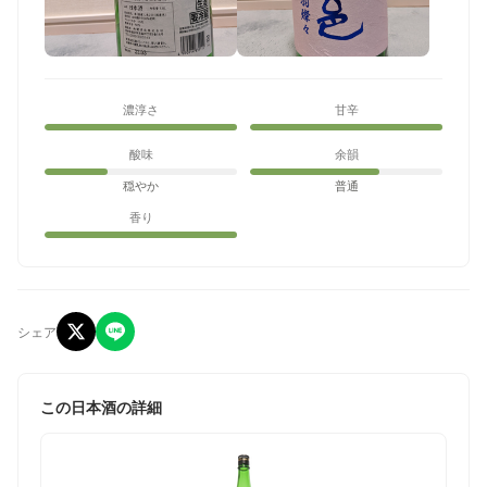
濃淳さ
甘辛
酸味
余韻
穏やか
普通
香り
シェア
この日本酒の詳細