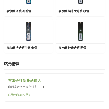
泉氷鑑 吟醸酒 香雪
泉氷鑑 純米大吟醸 桜雪
泉氷鑑 大吟醸生酒 奏雪
泉氷鑑 純米吟醸 匠雪
蔵元情報
有限会社新藤酒造店
山形県米沢市大字竹井1331
蔵元の詳細を見る →