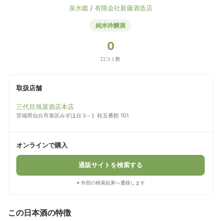
泉氷鑑
/
有限会社新藤酒造店
純米吟醸酒
0
口コミ数
取扱店舗
三代目旭屋酒店本店
宮城県仙台市泉区みずほ台３−１ 桂五番館 101
オンラインで購入
通販サイトを検索する
※ 外部の検索結果へ遷移します
この日本酒の特徴