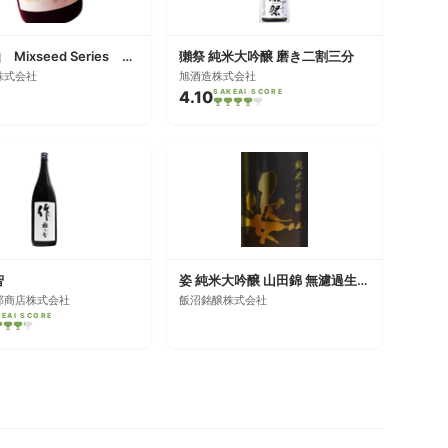
陸奥八仙 Mixseed Series Apero
獺祭 純米大吟醸 磨き二割三分
株式会社
旭酒造株式会社
4.10
SAKEAI SCORE
智
姿 純米大吟醸 山田錦 無濾過生原酒
郎商店株式会社
飯沼銘醸株式会社
KEAI SCORE