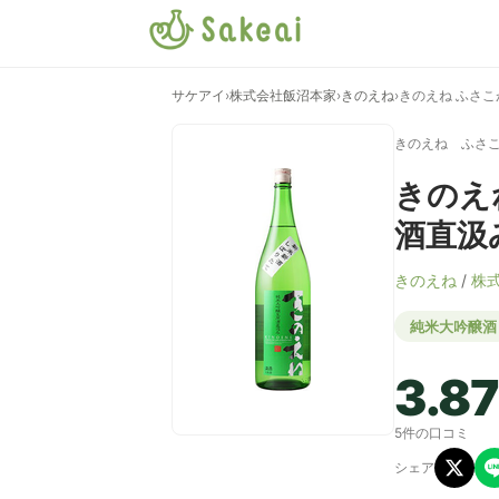
サケアイ
›
株式会社飯沼本家
›
きのえね
›
きのえね ふさこ
きのえね ふさ
きのえ
酒直汲
きのえね
/
株
純米大吟醸酒
3.87
5件の口コミ
シェア