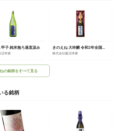
 甲子 純米無ろ過直汲み
きのえね 大吟醸 令和2年全国新酒鑑評会入賞酒 甲子
飯沼本家
株式会社飯沼本家
ねの銘柄をすべて見る
いる銘柄