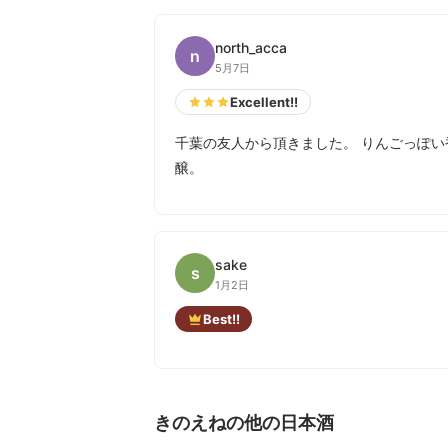
north_acca
n
5月7日
Excellent!!
千葉の友人から頂きました。 りんごっぽい
醸。
sake
s
1月2日
Best!!
きのえねの他の日本酒