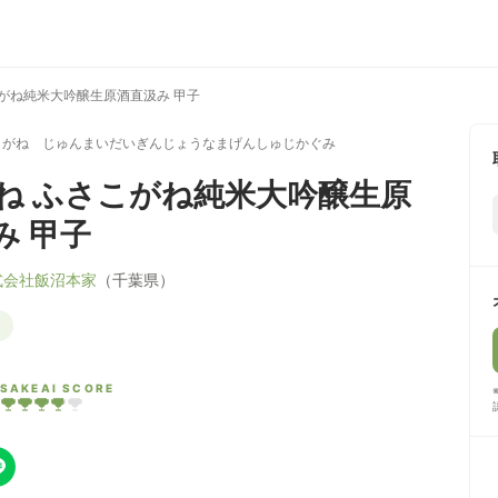
がね純米大吟醸生原酒直汲み 甲子
こがね じゅんまいだいぎんじょうなまげんしゅじかぐみ
ね ふさこがね純米大吟醸生原
み 甲子
式会社飯沼本家
（千葉県）
SAKEAI SCORE