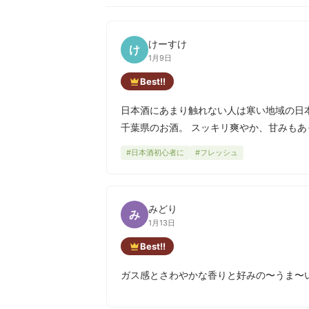
けーすけ
け
1月9日
Best!!
日本酒にあまり触れない人は寒い地域の日
千葉県のお酒。 スッキリ爽やか、甘みも
#日本酒初心者に
#フレッシュ
みどり
み
1月13日
Best!!
ガス感とさわやかな香りと好みの〜うま〜