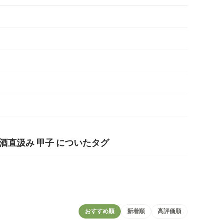
酒直汲み 甲子 についたタグ
おすすめ順
新着順
高評価順