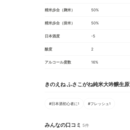
精米歩合（麹米）
50%
精米歩合（掛米）
50%
日本酒度
-5
酸度
2
アルコール度数
16%
きのえね ふさこがね純米大吟醸生原
#日本酒初心者に
#フレッシュ
1
1
みんなの口コミ
5件