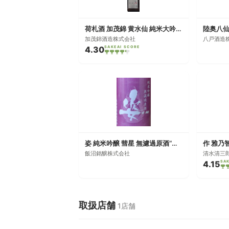
荷札酒 加茂錦 黄水仙 純米大吟醸 生
加茂錦酒造株式会社
八戸酒造
4.30
SAKEAI SCORE
姿 純米吟醸 彗星 無濾過原酒“生熟瓶火入れ”
作 雅乃
飯沼銘醸株式会社
清水清三
4.15
SA
取扱店舗
1店舗