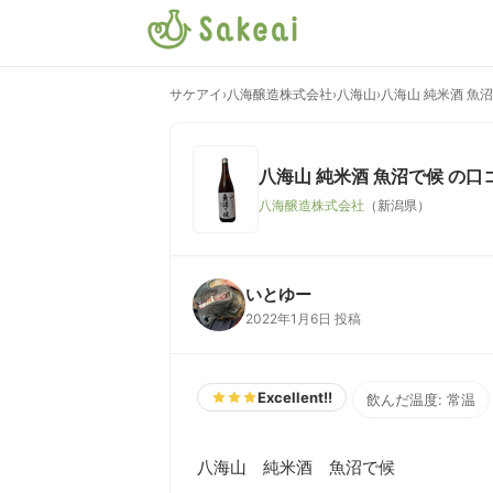
サケアイ
›
八海醸造株式会社
›
八海山
›
八海山 純米酒 魚
八海山 純米酒 魚沼で候
の口
八海醸造株式会社
（新潟県）
いとゆー
2022年1月6日 投稿
Excellent!!
飲んだ温度: 常温
八海山　純米酒　魚沼で候
