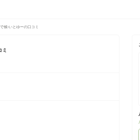
沼で候
›
いとゆーの口コミ
コミ