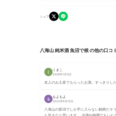
シェア
八海山 純米酒 魚沼で候 の他の口コ
くまこ
く
2026年1月3日
友人のお土産でもらったお酒。すっきりし
もよもよ
も
2022年6月12日
八海山の新潟でしか手に入らない銘柄だそ
た旨さだと思います。 冷酒や熱燗でもいただきましたが、色々な方がコメントあるように常温が一番しっくりくる気がします。火入れ純米酒らしいお米の甘さ