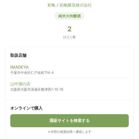
初亀
/
初亀醸造株式会社
純米大吟醸酒
2
口コミ数
取扱店舗
IMADEYA
千葉市中央区仁戸名町714-4
山中酒の店
大阪府大阪市浪速区敷津西1-10-19
オンラインで購入
通販サイトを検索する
※ 外部の検索結果へ遷移します