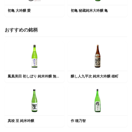
初亀 大吟醸 愛
初亀 秘蔵純米大吟醸 亀
おすすめの銘柄
鳳凰美田 初しぼり 純米吟醸 無濾過本生
醸し人九平次 純米大吟醸 雄町
真稜 至 純米吟醸
作 穂乃智