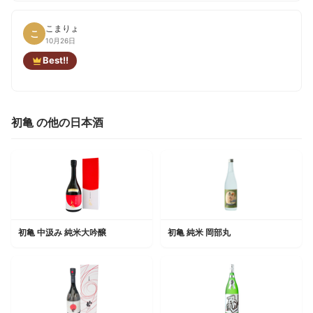
こまりょ
こ
10月26日
Best!!
初亀 の他の日本酒
初亀 中汲み 純米大吟醸
初亀 純米 岡部丸