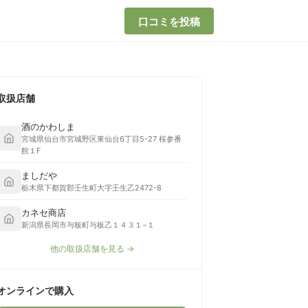
口コミを投稿
取扱店舗
酒のかわしま
宮城県仙台市宮城野区東仙台6丁目5-27 桜参番
館１F
ましだや
栃木県下都賀郡壬生町大字壬生乙2472-8
カネセ商店
新潟県長岡市与板町与板乙１４３１−１
他の取扱店舗を見る →
オンラインで購入