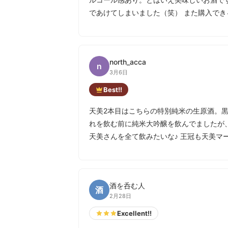
であけてしまいました（笑） また購入で
north_acca
n
3月6日
Best!!
天美2本目はこちらの特別純米の生原酒。黒
れを飲む前に純米大吟醸を飲んでましたが、
天美さんを全て飲みたいな♪ 王冠も天美マ
酒を呑む人
酒
2月28日
Excellent!!