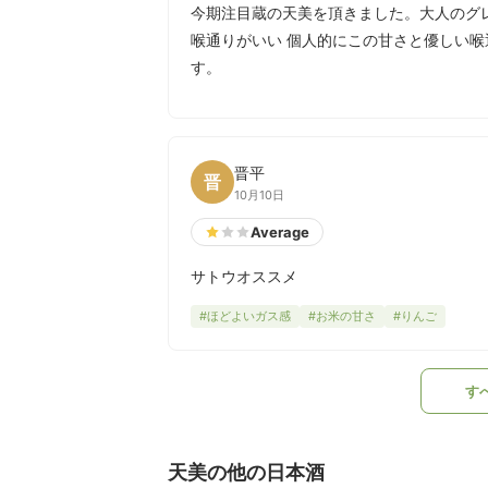
今期注目蔵の天美を頂きました。大人のグ
喉通りがいい 個人的にこの甘さと優しい
す。
晋平
晋
10月10日
Average
サトウオススメ
#ほどよいガス感
#お米の甘さ
#りんご
す
天美の他の日本酒