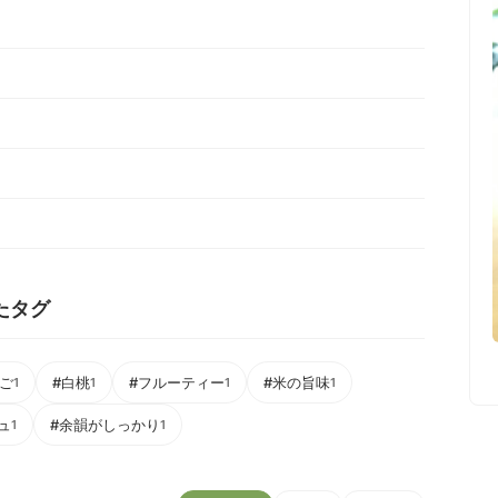
いたタグ
んご
#白桃
#フルーティー
#米の旨味
1
1
1
1
ュ
#余韻がしっかり
1
1