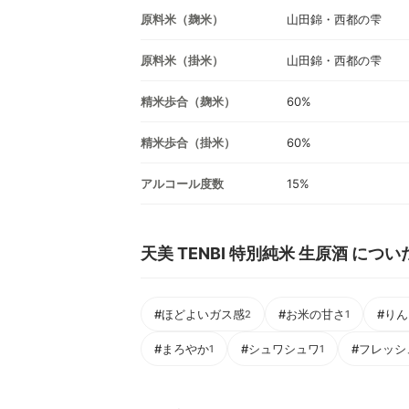
原料米（麹米）
山田錦・西都の雫
原料米（掛米）
山田錦・西都の雫
精米歩合（麹米）
60%
精米歩合（掛米）
60%
アルコール度数
15%
天美 TENBI 特別純米 生原酒 につ
#ほどよいガス感
#お米の甘さ
#り
2
1
#まろやか
#シュワシュワ
#フレッシ
1
1