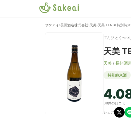
サケアイ
›
長州酒造株式会社
›
天美
›
天美 TENBI 特別純
てんび とくべつ
天美 T
天美
/
長州酒
特別純米酒
4.0
38件の口コミ
シェア