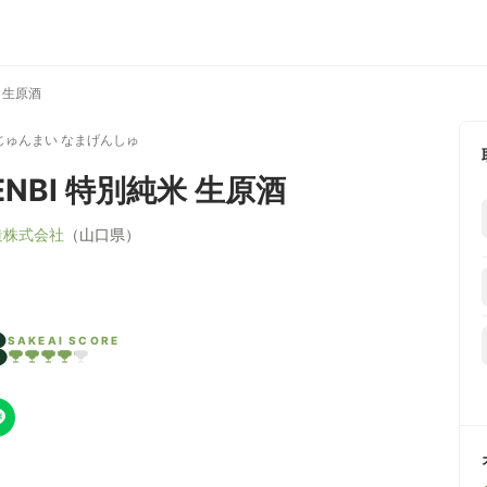
米 生原酒
じゅんまい なまげんしゅ
ENBI 特別純米 生原酒
造株式会社
（山口県）
8
SAKEAI SCORE