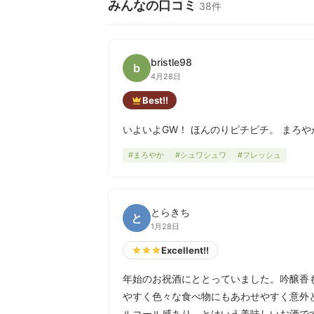
みんなの口コミ
38件
bristle98
b
4月28日
Best!!
いよいよGW！ ほんのりピチピチ。 まろ
#まろやか
#シュワシュワ
#フレッシュ
とらきち
と
1月28日
Excellent!!
年始のお祝酒にととっていました。吟醸香
やすく色々な食べ物にもあわせやすく意外
ルコール感あり。とはいえ美味しいお酒で