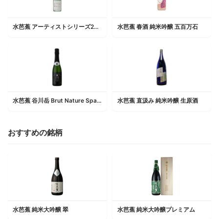
水芭蕉 アーティストシリーズ2020 デザート酒
水芭蕉 春酒 純米吟醸 五百万石
水芭蕉 谷川岳 Brut Nature Sparkling 135th Anniversary
水芭蕉 直汲み 純米吟醸 生原酒
おすすめの銘柄
水芭蕉 純米大吟醸 翠
水芭蕉 純米大吟醸プレミアム