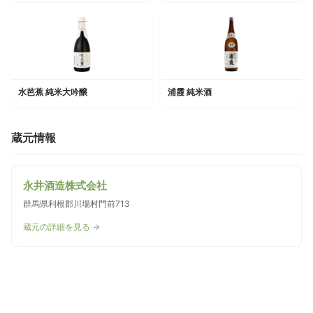
水芭蕉 純米大吟醸
浦霞 純米酒
蔵元情報
永井酒造株式会社
群馬県利根郡川場村門前713
蔵元の詳細を見る →