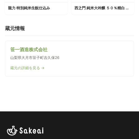
龍力 特別純米生酛仕込み
西之門 純米大吟醸 ５０％精白 袋しずくしぼり
蔵元情報
笹一酒造株式会社
山梨県大月市笹子町吉久保26
蔵元の詳細を見る →