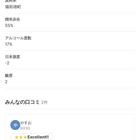
原料米
備前雄町
精米歩合
55%
アルコール度数
17%
日本酒度
-2
酸度
2
みんなの口コミ
2件
やすお
や
9月3日
Excellent!!