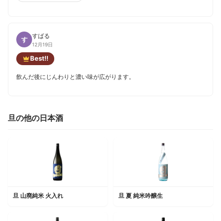
すばる
す
12月19日
Best!!
飲んだ後にじんわりと濃い味が広がります。
旦の他の日本酒
旦 山廃純米 火入れ
旦 夏 純米吟醸生