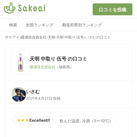
口コミを投稿
検索
全国ランキング
都道府県別ランキング
サケアイ
›
曙酒造合資会社
›
天明
›
天明 中取り 伍号
›
いさむの口コミ
天明 中取り 伍号
の口コミ
曙酒造合資会社
（福島県）
いさむ
2021年4月27日 投稿
Excellent!!
飲んだ温度: 冷酒（5〜10℃）