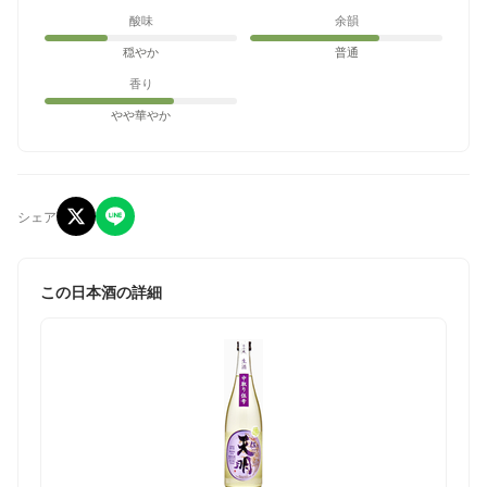
酸味
余韻
穏やか
普通
香り
やや華やか
シェア
この日本酒の詳細