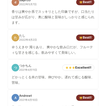
daijin33
Best!!
d
2022年5月7日
香りは爽やか系でスッキリとした印象ですが、口当たり
は甘みが広がり、奥に酸味と旨味がしっかりと感じられ
ます。
たし
Best!!
た
2022年4月2日
＠うえきや 濁りあり。 爽やかな飲み口だが、フルーテ
ィな甘さを感じる。飲みやすくて美味しい。
つかちん
Excellent!!
つ
2021年4月11日
どかっとくる米の甘味。伸びやか。遅れて感じる酸味、
苦味。
Andrewt
Best!!
A
2021年4月10日