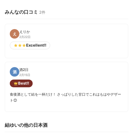
みんなの口コミ
2件
えりか
え
2月22日
Excellent!!
酒2日
酒
2月15日
Best!!
食後酒として結を一杯だけ！ さっぱりした甘口でこれはもはやデザー
ト😊
結ゆいの他の日本酒