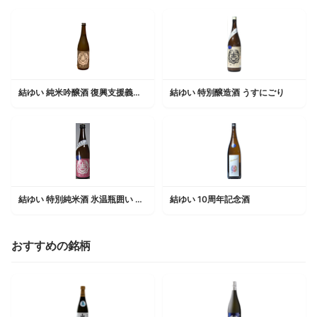
結ゆい 純米吟醸酒 復興支援義援酒
結ゆい 特別醸造酒 うすにごり
結ゆい 特別純米酒 氷温瓶囲い 亀口直汲み無濾過生原酒
結ゆい 10周年記念酒
おすすめの銘柄