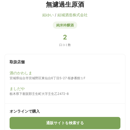
無濾過生原酒
結ゆい
/
結城酒造株式会社
純米吟醸酒
2
口コミ数
取扱店舗
酒のかわしま
宮城県仙台市宮城野区東仙台6丁目5-27 桜参番館１F
ましだや
栃木県下都賀郡壬生町大字壬生乙2472-8
オンラインで購入
通販サイトを検索する