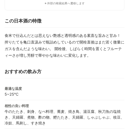
※ 外部の検索結果へ遷移します
この日本酒の特徴
食米で仕込んだとは思えない艶感と透明感のある素直な旨みと甘み！
搾りたてを亀口直汲みで瓶詰めしているので開栓直後はまだ若く微量に
ガスを含んだような味わい。 開栓後、しばらく時間を置くとフルーテ
ィーさが増し芳醇で華やかな味わいに変化します。
おすすめの飲み方
最適な温度
5~25℃
相性の良い料理
牛のたたき、刺身、なべ料理、蕎麦、焼き鳥、湯豆腐、秋刀魚の塩焼
き、天婦羅、煮物、酢の物、鰹たたき、天婦羅、しゃぶしゃぶ、枝豆、
冷奴、馬刺し、すき焼き