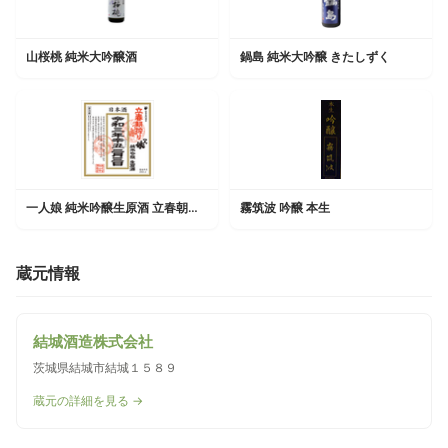
山桜桃 純米大吟醸酒
鍋島 純米大吟醸 きたしずく
一人娘 純米吟醸生原酒 立春朝搾り
霧筑波 吟醸 本生
蔵元情報
結城酒造株式会社
茨城県結城市結城１５８９
蔵元の詳細を見る →