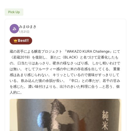
Pick Up
みまゆまき
み
1月21日
Best!!
蔵の若手による醸造プロジェクト 『WAKAZO KURA Challenge』にて
《若蔵2019》を復刻し、 新たに《BLACK》と名づけて定番化したも
の。 口当たりはあっさり。硬水の様なさっぱり感。 しかし軽いわけで
は無い。 そしてフルーティー感の中に米の存在感を出してくる。 重量
感はあまり感じられない。 キリッとしているので後味がすっきりして
いる。 飲み込んだ後の余韻が長い。 『辛口』との事だが、若干の甘み
を感じた。 濃い味付けよりも、出汁のきいた料理に合う …と思う、個
人的に。