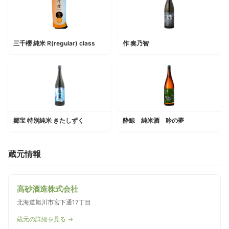
三千櫻 純米 R(regular) class
作 奏乃智
郷宝 特別純米 きたしずく
酔鯨 純米酒 吟の夢
蔵元情報
高砂酒造株式会社
北海道旭川市宮下通17丁目
蔵元の詳細を見る →