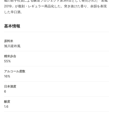
蔵の若手社員による醸造プロジェクト第3作目として発売された「若蔵
2019」が復刻・レギュラー商品化した。突き抜けた香り、余韻を表現
した辛口酒。
基本情報
原料米
旭川産吟風
精米歩合
55%
アルコール度数
16%
日本酒度
6
酸度
1.6