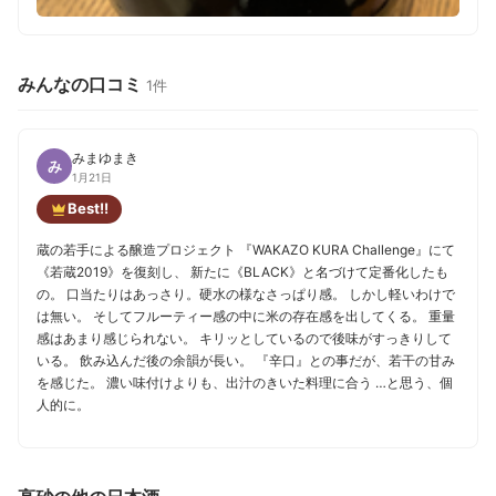
みんなの口コミ
1件
みまゆまき
み
1月21日
Best!!
蔵の若手による醸造プロジェクト 『WAKAZO KURA Challenge』にて
《若蔵2019》を復刻し、 新たに《BLACK》と名づけて定番化したも
の。 口当たりはあっさり。硬水の様なさっぱり感。 しかし軽いわけで
は無い。 そしてフルーティー感の中に米の存在感を出してくる。 重量
感はあまり感じられない。 キリッとしているので後味がすっきりして
いる。 飲み込んだ後の余韻が長い。 『辛口』との事だが、若干の甘み
を感じた。 濃い味付けよりも、出汁のきいた料理に合う …と思う、個
人的に。