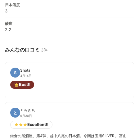
日本酒度
3
酸度
2.2
みんなの口コミ
3件
Shota
S
4月14日
Best!!
とらきち
と
9月30日
Excellent!!
鎌倉の居酒屋、第4弾、越中八尾の日本酒。今回は玉旭SILVER。 富山