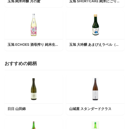
玉旭 純米吟醸 月の蜜
玉旭 SHORTCAKE 純米にごり生酒
玉旭 ECHOES 酒母搾り 純米生原酒
玉旭 大吟醸 あまびえラベル（ワクチン接種済み）
おすすめの銘柄
日日 山田錦
山城屋 スタンダードクラス