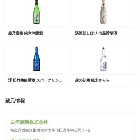
越乃雪椿 純米吟醸酒
渓流朝しぼり 出品貯蔵酒
澪 松竹梅白壁蔵 スパークリング清酒
越の初梅 純米さらら
蔵元情報
白河銘醸株式会社
福島県西白河郡西郷村大字小田倉字中庄司４-２