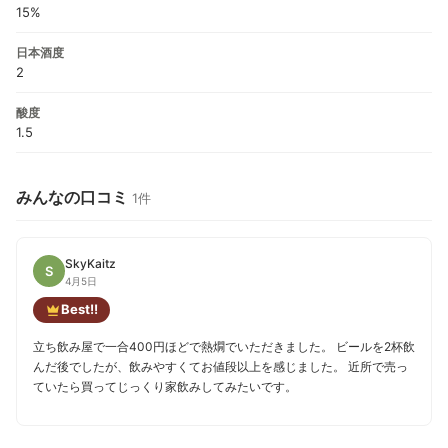
15%
日本酒度
2
酸度
1.5
みんなの口コミ
1件
SkyKaitz
S
4月5日
Best!!
立ち飲み屋で一合400円ほどで熱燗でいただきました。 ビールを2杯飲
んだ後でしたが、飲みやすくてお値段以上を感じました。 近所で売っ
ていたら買ってじっくり家飲みしてみたいです。