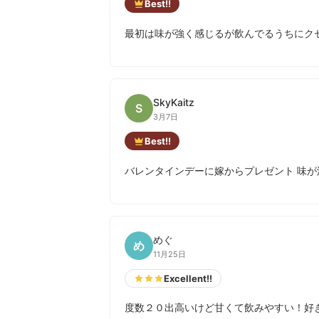
Best!!
最初は味が強く感じるが飲んでるうちにク
SkyKaitz
S
3月7日
Best!!
バレンタインデーに嫁からプレゼント 味が
めぐ
め
11月25日
Excellent!!
度数２０出高いけど甘くて飲みやすい！好き