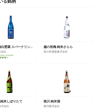
いる銘柄
澪 松竹梅白壁蔵 スパークリング清酒
越の初梅 純米さらら
式会社
高の井酒造株式会社
KEAI SCORE
 純米しぼりたて
桃川 純米酒
株式会社
桃川株式会社