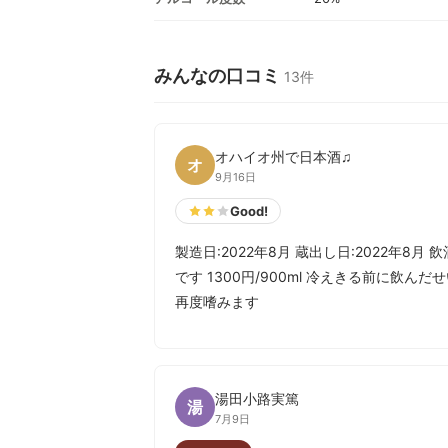
みんなの口コミ
13件
オハイオ州で日本酒♫
オ
9月16日
Good!
製造日:2022年8月 蔵出し日:2022年8
です 1300円/900ml 冷えきる前に飲
再度嗜みます
湯田小路実篤
湯
7月9日