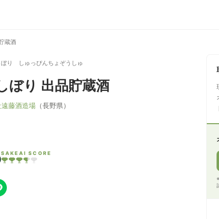
貯蔵酒
しぼり しゅっぴんちょぞうしゅ
しぼり 出品貯蔵酒
社遠藤酒造場
（長野県）
5
SAKEAI SCORE