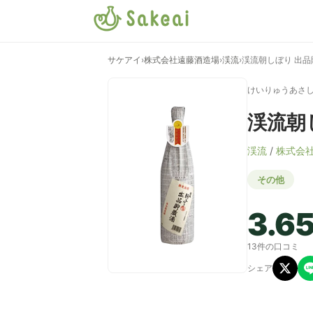
サケアイ
›
株式会社遠藤酒造場
›
渓流
›
渓流朝しぼり 出品
けいりゅうあさ
渓流朝
渓流
/
株式会
その他
3.6
13件の口コミ
シェア