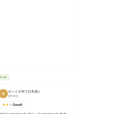
ck Up
オハイオ州で日本酒♫
オ
9月16日
Good!