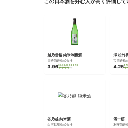
この日本酒を好む人が高く評価して
越乃雪椿 純米吟醸酒
雪椿酒造株式会社
宝酒造株
3.96
SAKEAI SCORE
4.25
SA
谷乃越 純米酒
酒一筋
白河銘醸株式会社
利守酒造