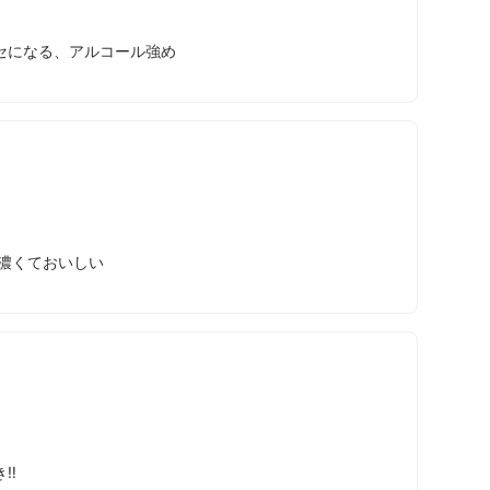
セになる、アルコール強め
濃くておいしい
‼️