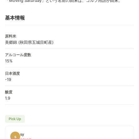
「Moving Saturday」という名前の由来は、ゴルフ用語が由来。
基本情報
原料米
美郷錦 (秋田県五城目町産)
アルコール度数
15%
日本酒度
-19
酸度
1.9
Pick Up
sy
s