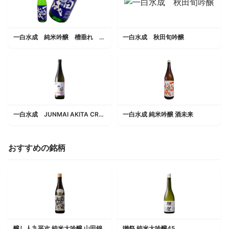
一白水成 純米吟醸 槽垂れ 生酒
一白水成 秋田旬吟醸
一白水成 JUNMAI AKITA CRAFTSMANSHIP
一白水成 純米吟醸 酒未来
おすすめの銘柄
醸し人九平次 純米大吟醸 山田錦
獺祭 純米大吟醸45