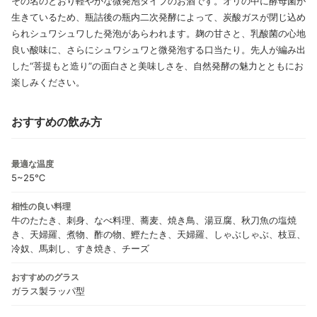
その名のとおり軽やかな微発泡タイプのお酒です。オリの中に酵母菌が
生きているため、瓶詰後の瓶内二次発酵によって、炭酸ガスが閉じ込め
られシュワシュワした発泡があらわれます。麹の甘さと、乳酸菌の心地
良い酸味に、さらにシュワシュワと微発泡する口当たり。先人が編み出
した“菩提もと造り”の面白さと美味しさを、自然発酵の魅力とともにお
楽しみください。
おすすめの飲み方
最適な温度
5~25℃
相性の良い料理
牛のたたき、刺身、なべ料理、蕎麦、焼き鳥、湯豆腐、秋刀魚の塩焼
き、天婦羅、煮物、酢の物、鰹たたき、天婦羅、しゃぶしゃぶ、枝豆、
冷奴、馬刺し、すき焼き、チーズ
おすすめのグラス
ガラス製ラッパ型