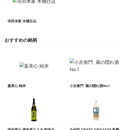
寺田本家 木桶仕込
おすすめの銘柄
嘉美心 純米
小左衛門 蔵の隠れ酒No.1
栄光冨士 酒未来５０％ 純米大吟醸無濾過生原酒
今代司 CRAFT AMAZAKE 乳酸発酵米粉甘酒