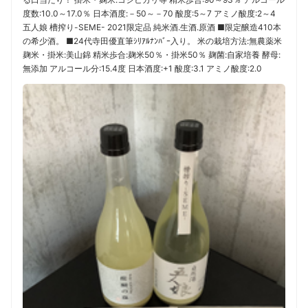
度数:10.0～17.0％ 日本酒度:－50～－70 酸度:5～7 アミノ酸度:2～4
五人娘 槽搾り-SEME- 2021限定品 純米酒.生酒.原酒 ■限定醸造410本
の希少酒。 ■24代寺田優直筆ｼﾘｱﾙﾅﾝﾊﾞｰ入り。 米の栽培方法:無農薬米
麹米・掛米:美山錦 精米歩合:麹米50％・掛米50％ 麹菌:自家培養 酵母:
無添加 アルコール分:15.4度 日本酒度:+1 酸度:3.1 アミノ酸度:2.0