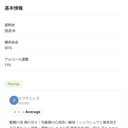
基本情報
原料米
国産米
精米歩合
90%
アルコール度数
11%
Pick Up
ドフラミンゴ
ド
8月23日
Average
醍醐の泡 麹の甘さ！乳酸菌の心地良い酸味！シュワシュワと微発泡す
る口当たり！ 掛米・麹米:コシヒカリ等 精米歩合:90～93％ アルコール