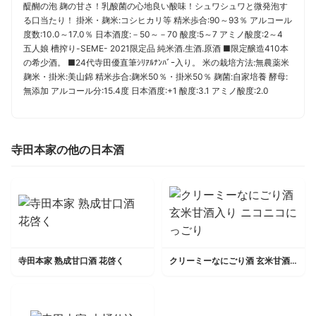
醍醐の泡 麹の甘さ！乳酸菌の心地良い酸味！シュワシュワと微発泡す
る口当たり！ 掛米・麹米:コシヒカリ等 精米歩合:90～93％ アルコール
度数:10.0～17.0％ 日本酒度:－50～－70 酸度:5～7 アミノ酸度:2～4
五人娘 槽搾り-SEME- 2021限定品 純米酒.生酒.原酒 ■限定醸造410本
の希少酒。 ■24代寺田優直筆ｼﾘｱﾙﾅﾝﾊﾞｰ入り。 米の栽培方法:無農薬米
麹米・掛米:美山錦 精米歩合:麹米50％・掛米50％ 麹菌:自家培養 酵母:
無添加 アルコール分:15.4度 日本酒度:+1 酸度:3.1 アミノ酸度:2.0
寺田本家の他の日本酒
寺田本家 熟成甘口酒 花啓く
クリーミーなにごり酒 玄米甘酒入り ニコニコにっごり