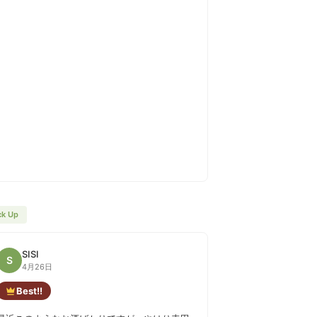
ck Up
SISI
S
4月26日
Best!!