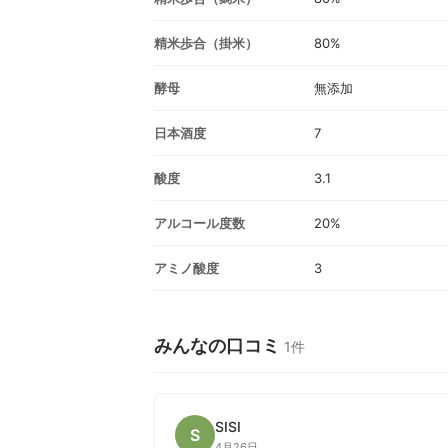
精米歩合（掛米）
80%
酵母
無添加
日本酒度
7
酸度
3.1
アルコール度数
20%
アミノ酸度
3
みんなの口コミ
1件
SISI
S
4月26日