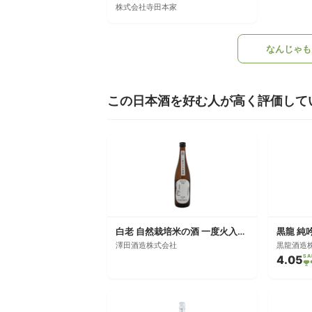
株式会社寺田本家
なんじゃも
この日本酒を好む人が高く評価して
白老 自然栽培米の酒 一度火入れ原酒
黒龍 純
澤田酒造株式会社
黒龍酒造
4.05
SA