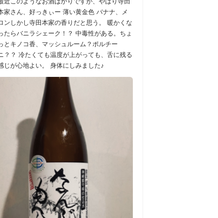
最近このようなお酒ばかりですが、やはり寺田
本家さん、好っきぃー 薄い黄金色 バナナ、メ
ロンしかし寺田本家の香りだと思う。 暖かくな
ったらバニラシェーク！？ 中毒性がある。ちょ
っとキノコ香、マッシュルーム？ポルチー
ニ？？ 冷たくても温度が上がっても、舌に残る
感じが心地よい。 身体にしみました♪