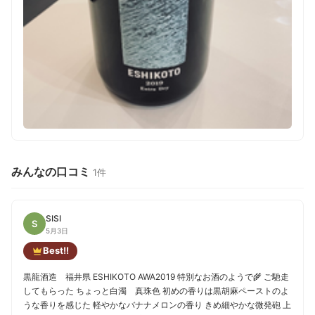
みんなの口コミ
1件
SISI
S
5月3日
Best!!
黒龍酒造 福井県 ESHIKOTO AWA2019 特別なお酒のようで🌾 ご馳走
してもらった ちょっと白濁 真珠色 初めの香りは黒胡麻ペーストのよ
うな香りを感じた 軽やかなバナナメロンの香り きめ細やかな微発砲 上