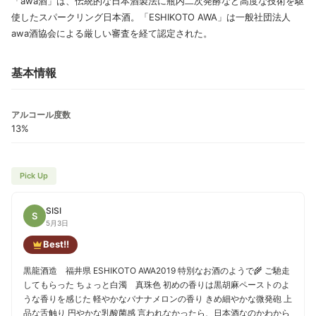
「awa酒」は、伝統的な日本酒製法に瓶内二次発酵など高度な技術を駆
使したスパークリング日本酒。「ESHIKOTO AWA」は一般社団法人
awa酒協会による厳しい審査を経て認定された。
基本情報
アルコール度数
13%
Pick Up
SISI
S
5月3日
Best!!
黒龍酒造 福井県 ESHIKOTO AWA2019 特別なお酒のようで🌾 ご馳走
してもらった ちょっと白濁 真珠色 初めの香りは黒胡麻ペーストのよ
うな香りを感じた 軽やかなバナナメロンの香り きめ細やかな微発砲 上
品な舌触り 円やかな乳酸菌感 言われなかったら、日本酒なのかわから