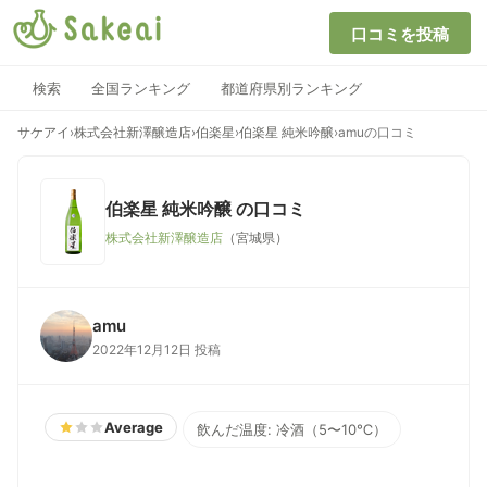
口コミを投稿
検索
全国ランキング
都道府県別ランキング
サケアイ
›
株式会社新澤醸造店
›
伯楽星
›
伯楽星 純米吟醸
›
amuの口コミ
伯楽星 純米吟醸
の口コミ
株式会社新澤醸造店
（宮城県）
amu
2022年12月12日 投稿
Average
飲んだ温度: 冷酒（5〜10℃）