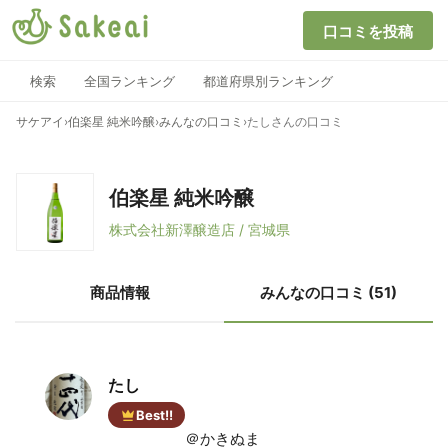
口コミを投稿
検索
全国ランキング
都道府県別ランキング
サケアイ
›
伯楽星 純米吟醸
›
みんなの口コミ
›
たしさんの口コミ
伯楽星 純米吟醸
株式会社新澤醸造店 / 宮城県
商品情報
みんなの口コミ (51)
たし
Best!!
＠かきぬま