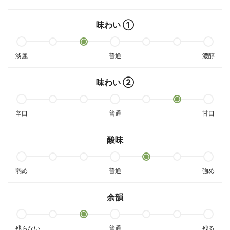
味わい ①
淡麗
普通
濃醇
味わい ②
辛口
普通
甘口
酸味
弱め
普通
強め
余韻
残らない
普通
残る