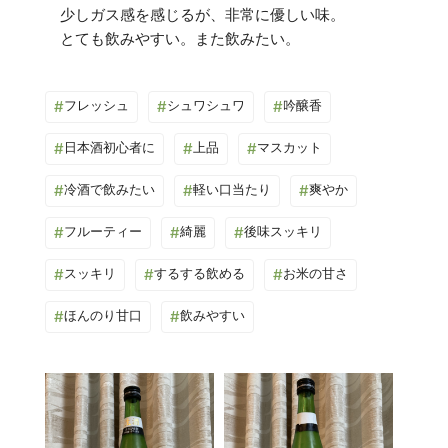
少しガス感を感じるが、非常に優しい味。
#
フレッシュ
#
シュワシュワ
#
吟醸香
#
日本酒初心者に
#
上品
#
マスカット
#
冷酒で飲みたい
#
軽い口当たり
#
爽やか
#
フルーティー
#
綺麗
#
後味スッキリ
#
スッキリ
#
するする飲める
#
お米の甘さ
#
ほんのり甘口
#
飲みやすい