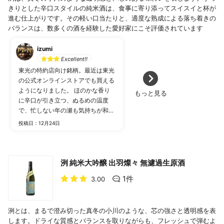
きりとした辛口スタイルの純米酒は、食事に寄り添ってスイスイと杯が
進む仕上がりです。その軽い口当たりと、適度な熟成による落ち着きの
バランスは、数多くの酒を経験した愛好家にこそ評価されています
izumi
Excellent!!
東光の特約店向け銘柄。最近は東光
の公式オンラインストアでも買える
ようになりました。 ほのかな香り
もっと見る
に辛口が引き立つ、ぬるめの温度
で、忙しない年の瀬も気持ちが和ら
ぎます。
投稿日：12月24日
洌 純米大吟醸 出羽燦々 無濾過生原酒
1件
3.00
洌とは、まるで澄み切った真冬の小川のような、芯の強さと透明感を表
します。ドライな質感とバランスを取りながらも、フレッシュで弾むよ