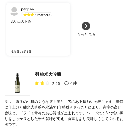
panpon
Excellent!!
思い出のお酒
もっと見る
投稿日：8月2日
洌 純米大吟醸
4件
2.25
洌は、真冬の小川のような透明感と、芯のある味わいを表します。辛口
に仕上げた純米大吟醸を氷温で1年熟成させることにより、密度の高い
旨味と、ドライで骨格のある質感が生まれます。ハーブのような軽い薫
りをしっかりとした米の旨味が支え、食事をより美味しくしてくれるお
酒です。