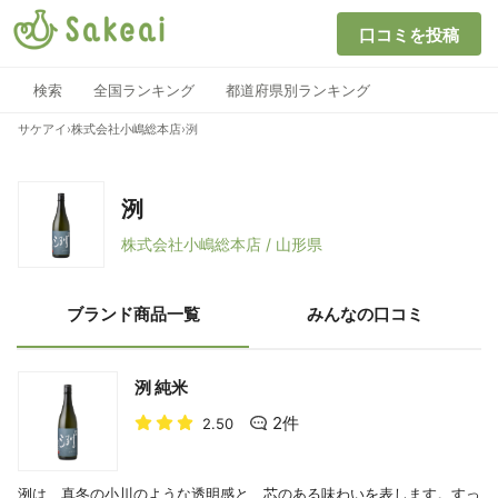
口コミを投稿
検索
全国ランキング
都道府県別ランキング
サケアイ
›
株式会社小嶋総本店
›
洌
洌
株式会社小嶋総本店 / 山形県
ブランド商品一覧
みんなの口コミ
洌 純米
2件
2.50
洌は、真冬の小川のような透明感と、芯のある味わいを表します。すっ