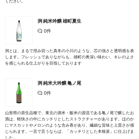
ください。
洌 純米吟醸 雄町夏生
0件
洌とは、まるで澄み切った真冬の小川のような、芯の強さと透明感を表
します。フレッシュでありながらも、雄町の奥深い味わい、キレのよさ
を感じられる仕上がりを目指しております
洌 純米大吟醸 亀ノ尾
0件
山形県の原生品種で、東北の酒米・飯米の源流である亀ノ尾で醸したお
酒は、軽快さの中にカッチリとしたストラクチャーがあります。ほのか
にマスカットやメロンのような含み香があり、繊細な旨味と上質さが感
じられます。一言で言うならば、「カッチリとした本格派」に仕上げま
した。