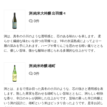
洌 純米大吟醸 出羽燦々
0件
洌は、真冬の小川のような透明感と、芯のある味わいを表します。 柔
らかく繊細な味わいを持つ出羽燦々は、1年の氷温熟成によってより一
層の深みを手に入れます。ハーブや青りんごを思わせる軽い薫りととも
に、優しい旨味、微かな酸味が感じられる多層的な仕上がりです。
洌 純米吟醸 雄町
0件
洌とは、まるで澄み切った真冬の小川のような、芯の強さと透明感を表
します。熟した果実を思わせる雄町らしい旨味とともに、洌らしい軽快
な香り、辛口のキレが調和した仕上がりです。旨味の乗った辛口吟醸と
いう洌の設計に、雄町という米はピッタリ合ったようです。是非お試し