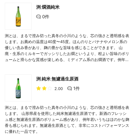
洌 燗酒純米
0件
洌とは、まるで澄み切った真冬の小川のような、芯の強さと透明感を表
します。お薦めの温度は40度〜45度。ほんのりとバナナやメロン系の
優しい含み香があり、麹の豊かな旨味を感じることができます。 山
廃・生系のミルキーでガッシリしたお燗というより、程よい旨味のボリ
ュームと滑らかな質感が楽しめる、ミディアム系のお燗酒です。例年お
取り扱いいただいている飲食店様では、「おかわりが出るお燗酒」との
評価をいただいております。
洌 純米 無濾過生原酒
1件
2.00
洌とは、まるで澄み切った真冬の小川のような、芯の強さと透明感を表
します。 山形県産を使用した純米無濾過生原酒です。新酒のフレッシ
ュ感と無濾過生原酒のボリューム感があり、例年若いうちはほのかな麹
香も感じられます。無濾過生原酒として、非常にコストパフォーマンス
に優れた一品です。