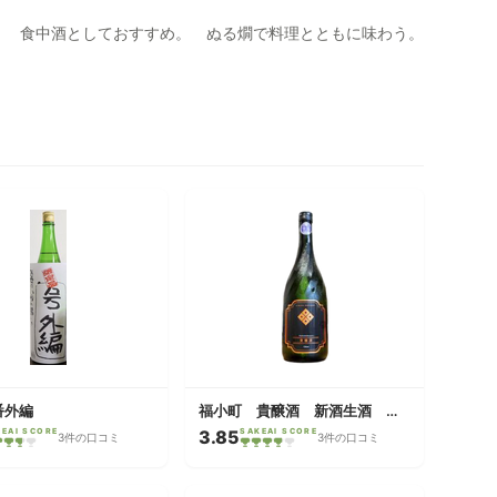
。 食中酒としておすすめ。 ぬる燗で料理とともに味わう。
番外編
福小町 貴醸酒 新酒生酒 火入不申
KEAI SCORE
3.85
SAKEAI SCORE
3件の口コミ
3件の口コミ