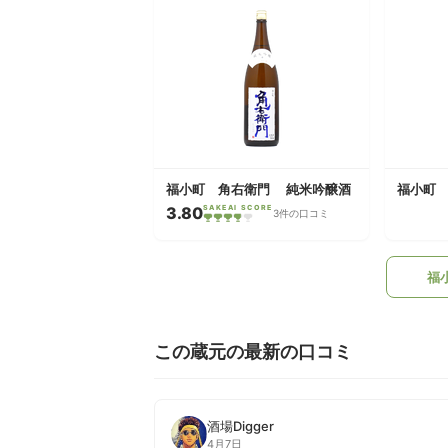
福小町 角右衛門 純米吟醸酒
福小町
3.80
SAKEAI SCORE
3件の口コミ
福
この蔵元の最新の口コミ
酒場Digger
4月7日