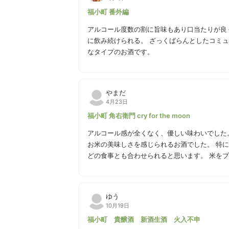
福小町 番外編
アルコール度数の割に旨味もあり口当たりが良
に飲み続けられる。 ざっくばらんとしたコミ
なタイプのお酒です。
やまだ
4月23日
福小町 角右衛門 cry for the moon
アルコール感が全くなく、優しい味わいでした。 余韻もなく、淡麗でもないといった感じですが、しっ
お米の美味しさを感じられるお酒でした。 特に食事と合わせずとも何杯でもいけますが、主張が少ないため、
どの食事とも合わせられると思います。 米をブレンドしていると伺ったのですが、そのバランスが絶妙でし
た！ 王道の日本酒のトップクラスのものだと
ゆう
10月19日
福小町 貴醸酒 新酒生酒 火入不申