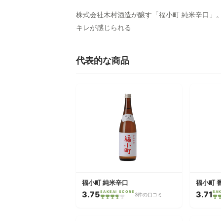
株式会社木村酒造が醸す「福小町 純米辛口」
キレが感じられる
代表的な商品
福小町 純米辛口
福小町 
3.75
SAKEAI SCORE
3.71
SA
3件の口コミ