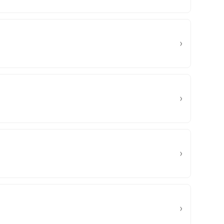
›
›
›
›