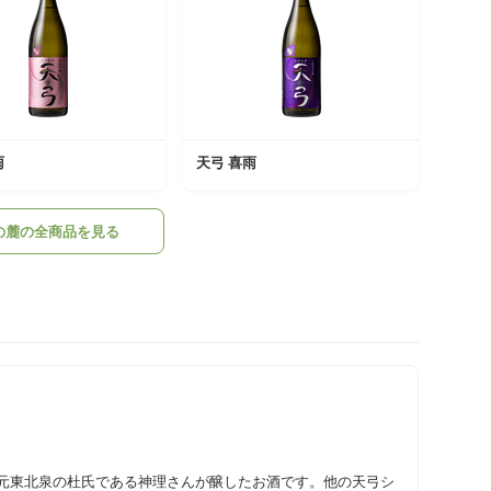
雨
天弓 喜雨
の麓の全商品を見る
元東北泉の杜氏である神理さんが醸したお酒です。他の天弓シ