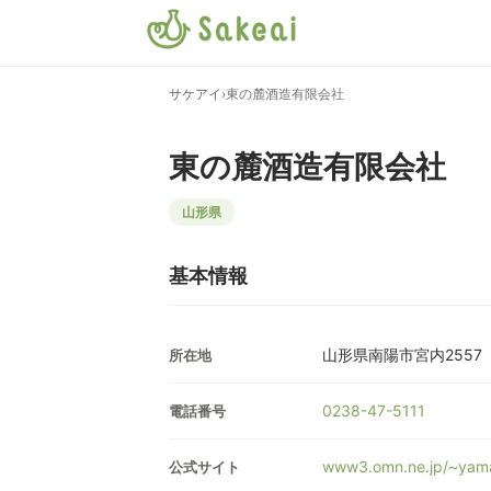
サケアイ
›
東の麓酒造有限会社
東の麓酒造有限会社
山形県
基本情報
山形県南陽市宮内2557
所在地
0238-47-5111
電話番号
www3.omn.ne.jp/~yam
公式サイト