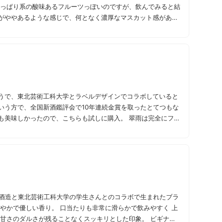
がややあるような感じで、何となく濃厚なマスカット感がある
うで、東北芸術工科大学とラベルデザインでコラボしていると
いう方で、全国新酒鑑評会で10年連続金賞を取ったとてつもな
かったので、こちらも試しに購入。 翠雨は完全にフル
の米感がしっかりあるお酒です。味わいとしては米とメロンと
濃い味の料理との相性が良いと思います。後味は結構スッキリ
しみは奥深いかも。カレーや串カツとも相性が良かったです。
麓酒造と東北芸術工科大学の学生さんとのコラボで生まれたブラ
も甘さのダルさが残ることなくスッキリとした印象。 ビギナー