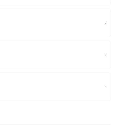
›
›
›