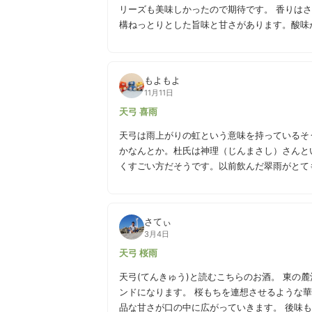
リーズも美味しかったので期待です。 香りはさっぱり系の酸味あるフルーツっぽいのですが、飲んでみると結
構ねっとりとした旨味と甘さがあります。酸味
気がします。 これ系のお酒は、グラタンとかのホワイトソースと合わせると面白いかも。しっかり旨味がある
ので、料理に負けない気がします。
もよもよ
11月11日
天弓 喜雨
天弓は雨上がりの虹という意味を持っているそ
かなんとか。杜氏は神理（じんまさし）さんと
くすごい方だそうです。以前飲んだ翠雨がとても美味し
ーティー系の甘いお酒でしたが、こちらは山廃
言う感じ。甘さではなく旨味のあるタイプで、
とクセのない感じ。 華やかフルーティーなお酒が好みではあるのですが、こういった米感のあるお酒の美味し
さてぃ
さをかなり実感できました。料理と合わせる楽
3月4日
万能か。温めても冷酒でも美味しい。
天弓 桜雨
天弓(てんきゅう)と読むこちらのお酒。 東の
ンドになります。 桜もちを連想させるような華やかで優しい香り。 口当たりも非常に滑らかで飲みやすく 上
品な甘さが口の中に広がっていきます。 後味