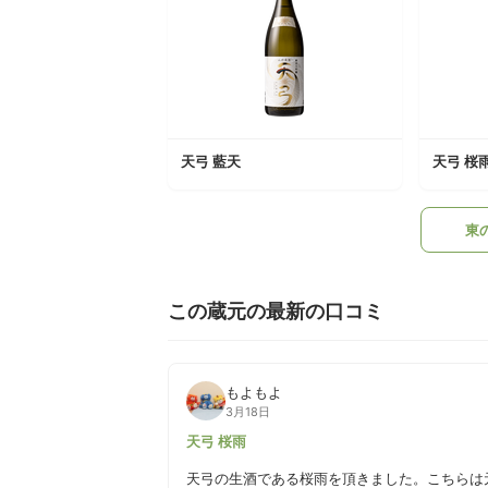
天弓 藍天
天弓 桜
東
この蔵元の最新の口コミ
もよもよ
3月18日
天弓 桜雨
天弓の生酒である桜雨を頂きました。こちらは