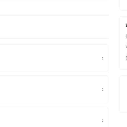
›
›
›