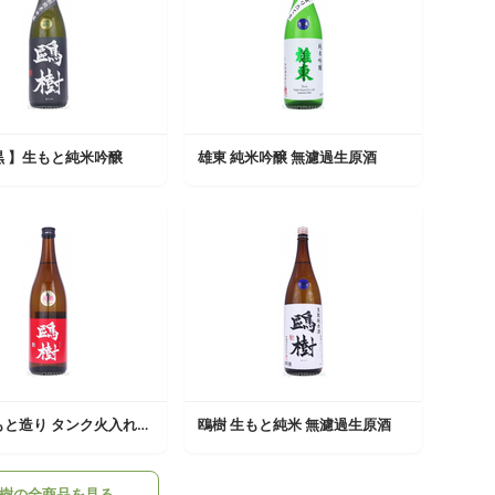
黒 】生もと純米吟醸
雄東 純米吟醸 無濾過生原酒
鴎樹 生もと造り タンク火入れ原酒
鴎樹 生もと純米 無濾過生原酒
樹の全商品を見る