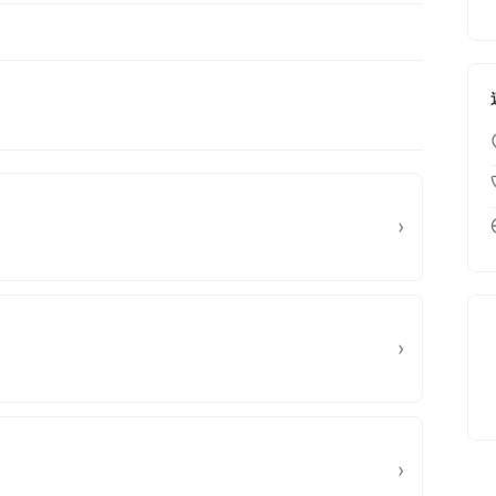
›
›
›