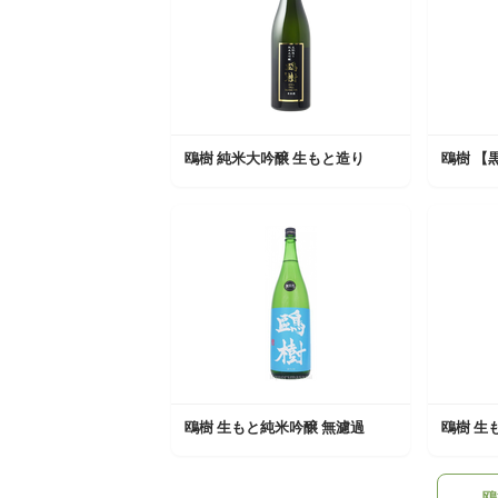
鴎樹 純米大吟醸 生もと造り
鴎樹 【
鴎樹 生もと純米吟醸 無濾過
鴎