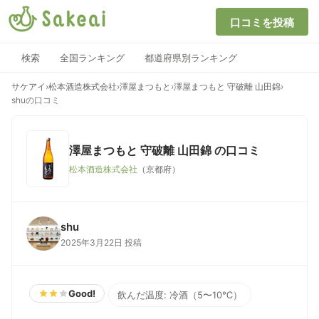
口コミを投稿
検索
全国ランキング
都道府県別ランキング
サケアイ
›
松本酒造株式会社
›
澤屋まつもと
›
澤屋まつもと 守破離 山田錦
›
shuの口コミ
澤屋まつもと 守破離 山田錦
の口コミ
松本酒造株式会社
（京都府）
shu
2025年3月22日 投稿
Good!
飲んだ温度: 冷酒（5〜10℃）