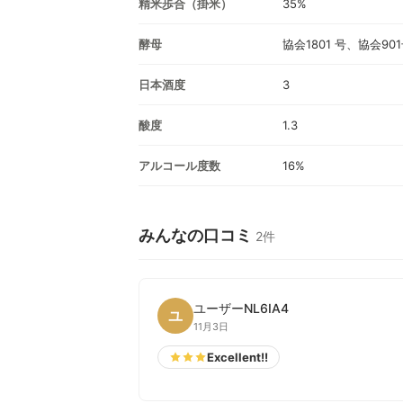
精米歩合（掛米）
35%
酵母
協会1801 号、協会90
日本酒度
3
酸度
1.3
アルコール度数
16%
みんなの口コミ
2件
ユーザーNL6IA4
ユ
11月3日
Excellent!!