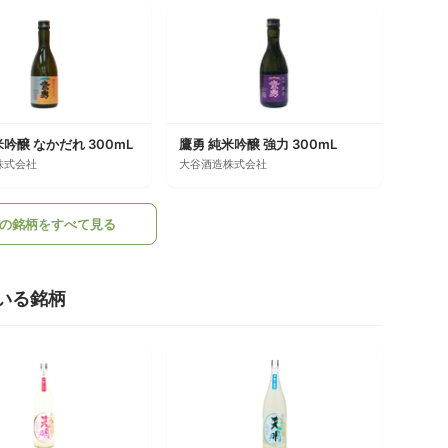
吟醸 なかだれ 300mL
鷹勇 純米吟醸 強力 300mL
株式会社
大谷酒造株式会社
の銘柄をすべて見る
いる銘柄