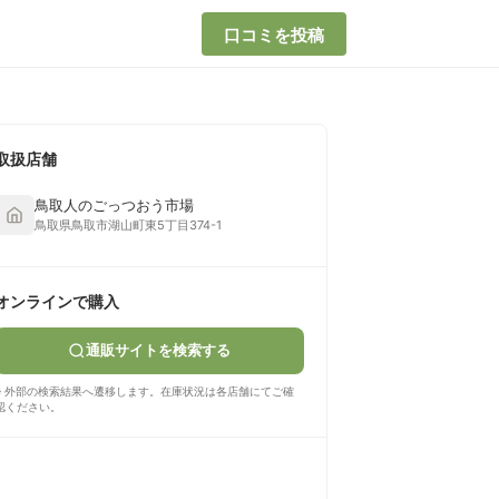
口コミを投稿
取扱店舗
鳥取人のごっつおう市場
鳥取県鳥取市湖山町東5丁目374-1
オンラインで購入
通販サイトを検索する
※ 外部の検索結果へ遷移します。在庫状況は各店舗にてご確
認ください。