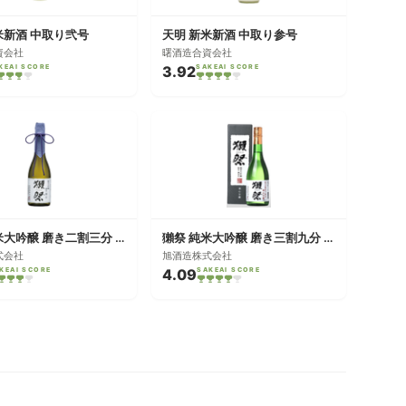
米新酒 中取り弐号
天明 新米新酒 中取り参号
資会社
曙酒造合資会社
KEAI SCORE
3.92
SAKEAI SCORE
獺祭 純米大吟醸 磨き二割三分 遠心分離
獺祭 純米大吟醸 磨き三割九分 遠心分離
式会社
旭酒造株式会社
KEAI SCORE
4.09
SAKEAI SCORE