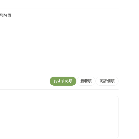
1号酵母
おすすめ順
新着順
高評価順