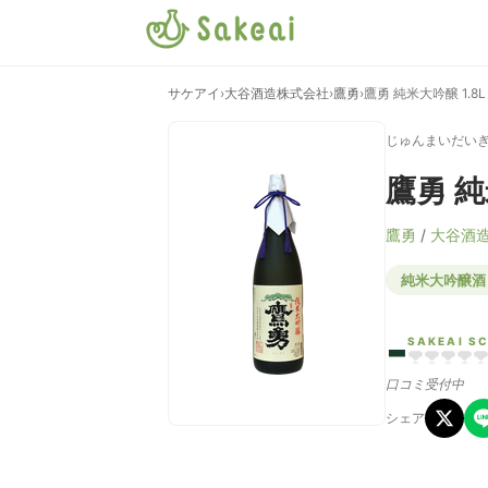
サケアイ
›
大谷酒造株式会社
›
鷹勇
›
鷹勇 純米大吟醸 1.8L
じゅんまいだい
鷹勇 純
鷹勇
/
大谷酒
純米大吟醸酒
-
SAKEAI S
口コミ受付中
シェア