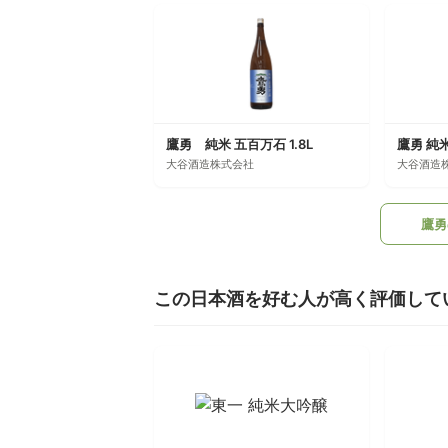
鷹勇 純米 五百万石 1.8L
鷹勇 純米
大谷酒造株式会社
大谷酒造
鷹勇
この日本酒を好む人が高く評価して