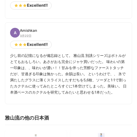
Excellent!!
Amishkan
A
3月22日
Excellent!!
少し前の記憶になるが備忘録として。 雅山流 別誂シリーズはボトルが
とてもおもしろい。あさがおも完全にジャケ買いだった。 味わいの第
一印象は、、味わいが濃い！！甘みを伴った芳醇なファーストタッチ
だが、甘過ぎる印象は無かった。余韻は長い。 というわけで、、 氷で
満たしたグラスに薄くスライスしたすだちを5,6枚、ソーダと1:1で割っ
たカクテルに使ってみたところすぐに1本空けてしまった。美味い。 日
本酒ベースのカクテルを研究してみたいと思わせる1本だった。
雅山流の他の日本酒