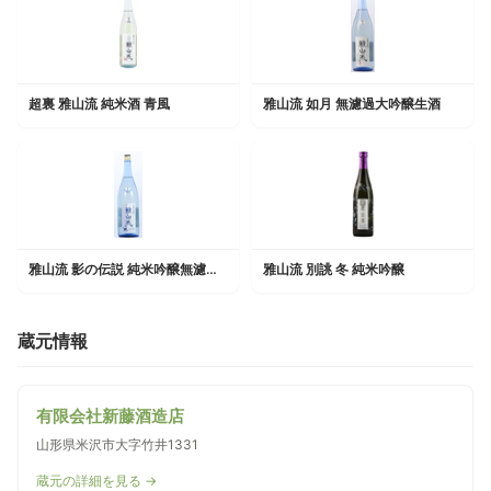
超裏 雅山流 純米酒 青風
雅山流 如月 無濾過大吟醸生酒
雅山流 影の伝説 純米吟醸無濾過生酒
雅山流 別誂 冬 純米吟醸
蔵元情報
有限会社新藤酒造店
山形県米沢市大字竹井1331
蔵元の詳細を見る →