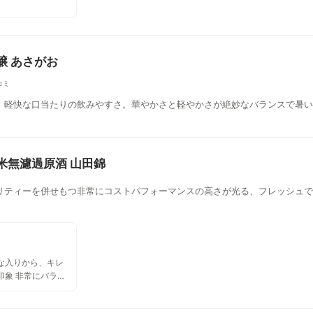
醸 あさがお
コミ
、軽快な口当たりの飲みやすさ。華やかさと軽やかさが絶妙なバランスで暑い
純米無濾過原酒 山田錦
リティーを併せもつ非常にコストパフォーマンスの高さが光る、フレッシュで
な入りから、キレ
印象 非常にバラン