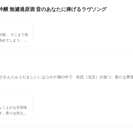
大吟醸 無濾過原酒 昔のあなたに捧げるラヴソング
6度。 そこまで呑
呑めてしまう。 華
な香り。 キレイな
が口いっぱいに広
ッとしめてくれる心
ラスで呑んで楽しむ
 ラベルが特徴的な
らあの日の恋の思い
がさんりゅうだましい）はコロナ禍の中で 杜氏（当主）が放つ、新たな希
よ。
ふくよかな甘旨味
す。香りは控えめ
食事は何にでもあ
よいアルコール感
しょう。みむろ杉