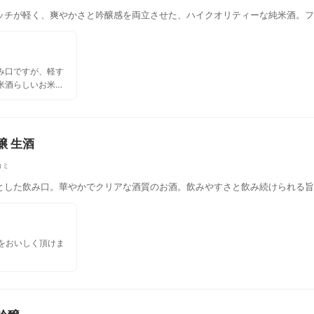
ッチが軽く、爽やかさと吟醸感を両立させた、ハイクオリティーな純米酒。フ
み口ですが、軽す
米酒らしいお米の
スッキリ系とどっ
しめるお酒でし
醸 生酒
コミ
とした飲み口。華やかでクリアな酒質のお酒。飲みやすさと飲み続けられる旨
理をおいしく頂けま