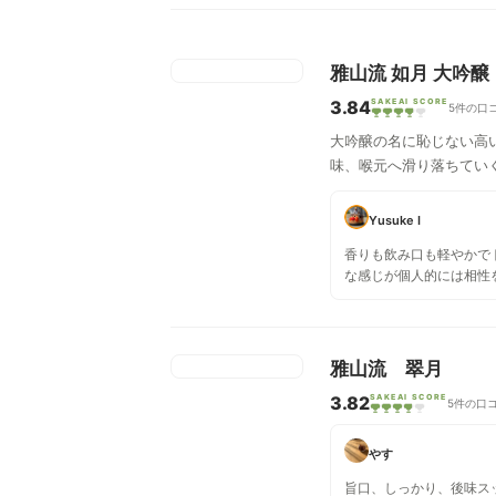
雅山流 如月 大吟醸
3.84
SAKEAI SCORE
5件の口
大吟醸の名に恥じない高
味、喉元へ滑り落ちてい
Yusuke I
香りも飲み口も軽やかで
な感じが個人的には相性
寿司にも合いました。
雅山流 翠月
3.82
SAKEAI SCORE
5件の口
やす
旨口、しっかり、後味ス