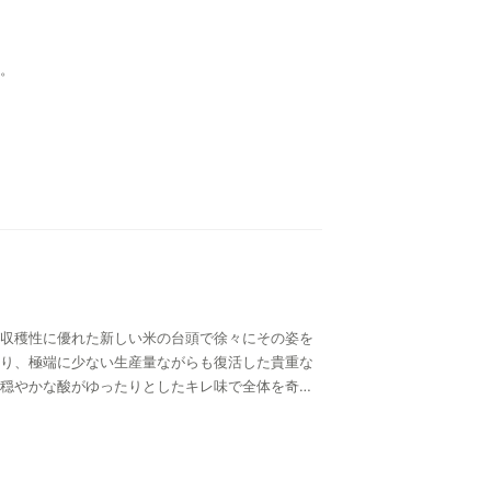
。
収穫性に優れた新しい米の台頭で徐々にその姿を
り、極端に少ない生産量ながらも復活した貴重な
穏やかな酸がゆったりとしたキレ味で全体を奇麗
ーを解放した限定酒。