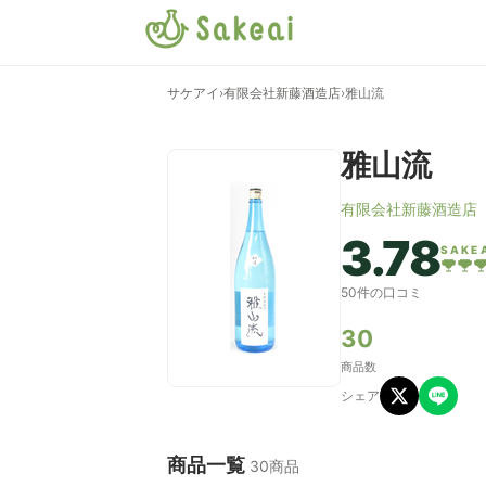
サケアイ
›
有限会社新藤酒造店
›
雅山流
雅山流
有限会社新藤酒造店
3.78
SAKE
50件の口コミ
30
商品数
シェア
商品一覧
30商品