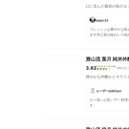
口に含んだ最初の味のタ
daijin33
フレッシュな爽やかな飲
ぎず辛口系の味わいで純
旨味も感じられました。
しり系の両方が一口で楽
た！
雅山流 葉月 純米吟
3.62
SAKEAI SCORE
3件の口
穏やかな吟醸かとサラリ
ユーザーq0kDqm
少々高いが旨い??✨ 料
す。