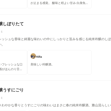
が止まる感覚。 酸味と程よい甘み 白身魚と
合いそう 単体で飲んでも良き
吟醸しぼりたて
コミ
レッシュな香味と綺麗な味わいの中にしっかりと旨みを感じる純米吟醸のしぼ
い。
HiRa
いフレッシュな口
美味しい吟醸酒。
感がほんのり舌先
残して爽やかなキ
すね🍶
吟醸うすにごり
コミ
さわやかな香りとうすにごりの味わいはまさに春の純米吟醸酒。雅山流らしい