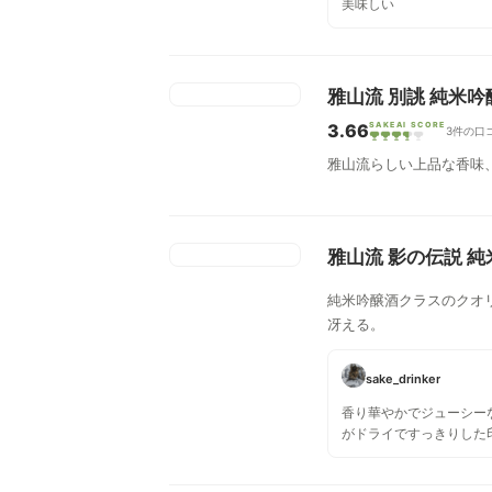
美味しい
雅山流 別誂 純米吟
3.66
SAKEAI SCORE
3件の口
雅山流らしい上品な香味
雅山流 影の伝説 
純米吟醸酒クラスのクオ
冴える。
sake_drinker
香り華やかでジューシー
がドライですっきりした
スが取れていて旨いです