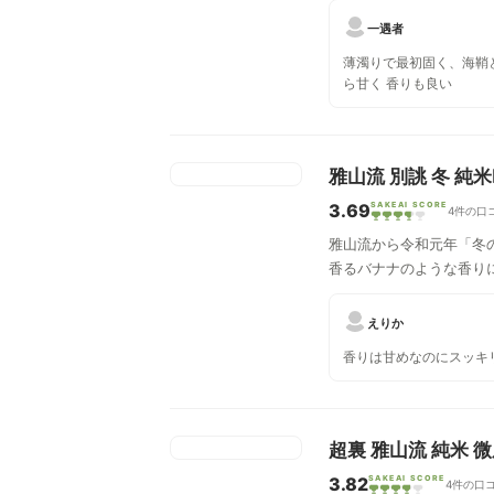
一遇者
薄濁りで最初固く、海鞘
ら甘く 香りも良い
雅山流 別誂 冬 純
3.69
SAKEAI SCORE
4件の口
雅山流から令和元年「冬の
香るバナナのような香り
えりか
香りは甘めなのにスッキ
超裏 雅山流 純米 
3.82
SAKEAI SCORE
4件の口