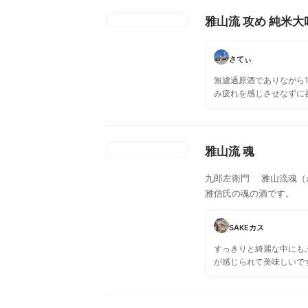
雅山流 攻め 純米
さてぃ
無濾過原酒でありながら1
み疲れを感じさせなずに
やかでマスカットのよう
甘みとフレッシュな旨味
がります。 後味をキュ
地よい酸味。 ワイング
雅山流 魂
のもアリだと思います。
こちらのお酒。 呑んだ
九郎左衛門 雅山流魂（
出が蘇るかもしれません
雅信氏の魂の酒です。
SAKEカス
すっきりと綺麗な中にも
が感じられて美味しいで
ながらも米の甘い香り。
う優等生タイプで、ほど
のキレで食が進むことで