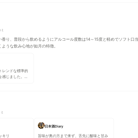
コミ
い香り、普段から飲めるようにアルコール度数は14～15度と軽めでソフト口
くような飲み心地が如月の特徴。
トレンドな標準的
を感じました。お
コミ
日本酒Diary
ッキリ
旨味が奥の方まで来ず、舌先に酸味と甘み