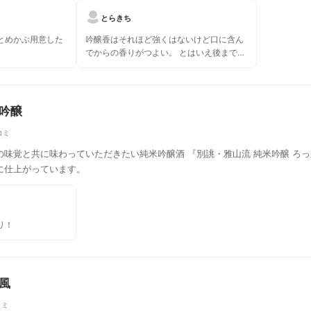
とらきち
とめかぶ用意した
吟醸香はそれほど強くはないけど口に含ん
でからの香りがつよい。 とはいえ後まで引
きずることなく料理も邪魔しなく刺身にと
ても合う。 ラベル含め瓶もとても素敵。
米吟醸
コミ
味覚と共に味わっていただきたい純米吟醸酒 『別誂・雅山流 純米吟醸 ろ
に仕上がっています。
リ！
微風
コミ