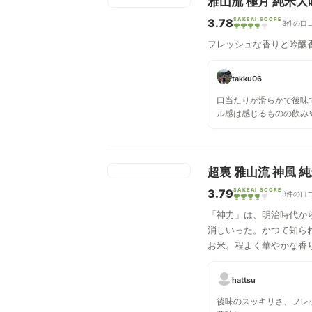
雅山流 極月 純米大
3.78
SAKEAI SCORE
3件の口
フレッシュな香りと吟醸
takku06
口当たりが滑らかで後味
ル感は感じるものの飲み
いなし！ マスカットを
よい甘さ、フレッシュ感
じるものの綺麗で飲みや
超裏 雅山流 神風 
3.79
SAKEAI SCORE
3件の口
「神力」は、明治時代か
消しいった。かつて知ら
お米。程よく華やかな香
にまとめた一本。蔵元曰
hattsu
後味のスッキリさ、フレ