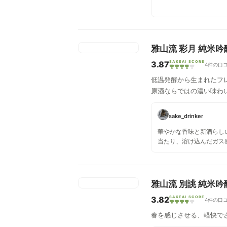
雅山流 彩月 純米
3.87
SAKEAI SCORE
4件の口
低温発酵から生まれたフ
原酒ならではの濃い味わ
sake_drinker
華やかな香味と新酒らし
当たり、溶け込んだガス
にピチピチした雰囲気を
レ 新酒のシーズン到来で
雅山流 別誂 純米
3.82
SAKEAI SCORE
4件の口
春を感じさせる、軽快で