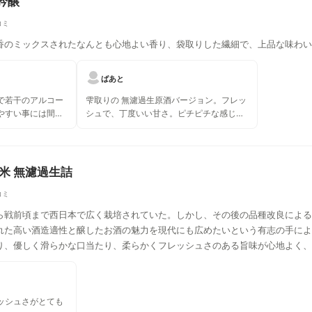
吟醸
コミ
香のミックスされたなんとも心地よい香り、袋取りした繊細で、上品な味わい
ばあと
で若干のアルコー
雫取りの 無濾過生原酒バージョン。フレッ
やすい事には間違
シュで、丁度いい甘さ。ピチピチな感じと
感じさせる風味と程
はまた違うので、そういうのが苦手な人も
は抜群！苦味も感
是非一度！
すい。
純米 無濾過生詰
コミ
ら戦前頃まで西日本で広く栽培されていた。しかし、その後の品種改良による
れた高い酒造適性と醸したお酒の魅力を現代にも広めたいという有志の手によ
り、優しく滑らかな口当たり、柔らかくフレッシュさのある旨味が心地よく、
く「リミッター解除版」。様々な制約にとらわれずウマさを追及すべくセオリ
ッシュさがとても