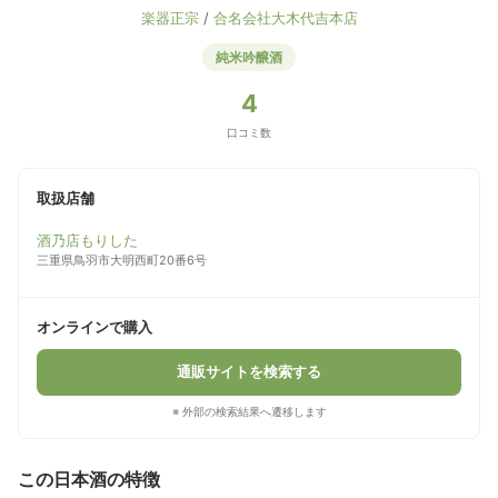
楽器正宗
/
合名会社大木代吉本店
純米吟醸酒
4
口コミ数
取扱店舗
酒乃店もりした
三重県鳥羽市大明西町20番6号
オンラインで購入
通販サイトを検索する
※ 外部の検索結果へ遷移します
この日本酒の特徴