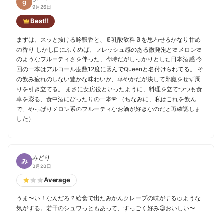
g
9月26日
Best!!
まずは、スッと抜ける吟醸香と、🥛乳酸飲料🥛を思わせるかなり甘め
の香り しかし口にふくめば、フレッシュ感のある微発泡と🍈メロン🍈
のようなフルーティさを伴った、今時だがしっかりとした日本酒感 今
回の一本はアルコール度数12度に因んでQueenと名付けられてる。 そ
の飲み疲れのしない豊かな味わいが、華やかだが決して邪魔をせず周
りを引き立てる。 まさに女房役といったように、料理を立てつつも食
卓を彩る、食中酒にぴったりの一本🌹 （ちなみに、私はこれを飲ん
で、やっぱりメロン系のフルーティなお酒が好きなのだと再確認しま
した）
みどり
み
3月28日
Average
うま〜い！なんだろ？給食で出たみかんクレープの味がする🍊ような
気がする。若干のシュワっともあって、すっごく好み😋おいしい〜