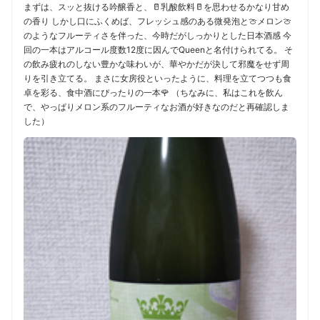
まずは、スッと抜ける吟醸香と、🥛乳酸飲料🥛を思わせるかなり甘め
の香り しかし口にふくめば、フレッシュ感のある微発泡と🍈メロン🍈
のようなフルーティさを伴った、今時だがしっかりとした日本酒感 今
回の一本はアルコール度数12度に因んでQueenと名付けられてる。 そ
の飲み疲れのしない豊かな味わいが、華やかだが決して邪魔をせず周
りを引き立てる。 まさに女房役といったように、料理を立てつつも食
卓を彩る、食中酒にぴったりの一本🌹 （ちなみに、私はこれを飲ん
で、やっぱりメロン系のフルーティなお酒が好きなのだと再確認しま
した）