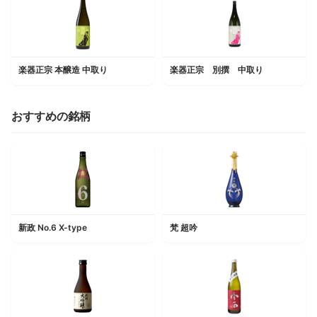
楽器正宗 本醸造 中取り
楽器正宗 別撰 中取り
おすすめの銘柄
新政 No.6 X-type
梵 超吟