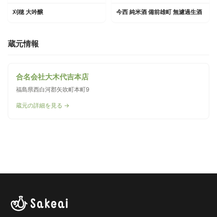
刈穂 大吟醸
今西 純米酒 備前雄町 無濾過生酒
蔵元情報
合名会社大木代吉本店
福島県西白河郡矢吹町本町9
蔵元の詳細を見る →