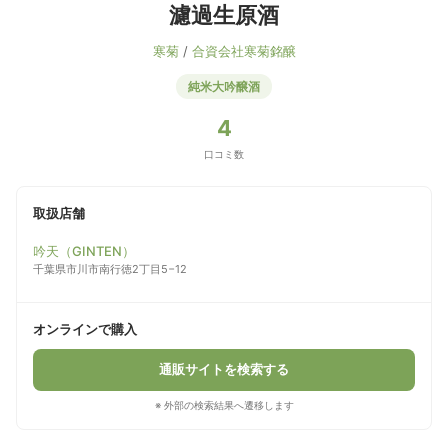
濾過生原酒
寒菊
/
合資会社寒菊銘醸
純米大吟醸酒
4
口コミ数
取扱店舗
吟天（GINTEN）
千葉県市川市南行徳2丁目5−12
オンラインで購入
通販サイトを検索する
※ 外部の検索結果へ遷移します