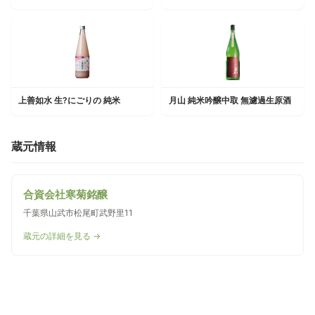
上善如水 生?にごりの 純米
月山 純米吟醸中取 無濾過生原酒
蔵元情報
合資会社寒菊銘醸
千葉県山武市松尾町武野里11
蔵元の詳細を見る →