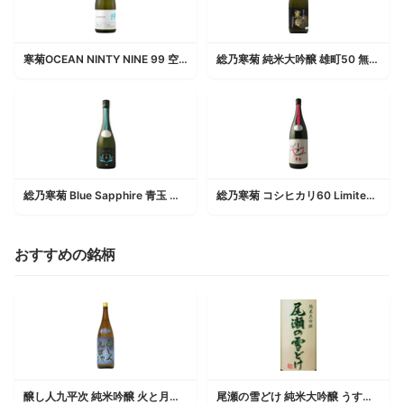
寒菊OCEAN NINTY NINE 99 空海 Inflight 無濾過一度火入原酒
総乃寒菊 純米大吟醸 雄町50 無濾過生酒
総乃寒菊 Blue Sapphire 青玉 純米大吟醸
総乃寒菊 コシヒカリ60 Limited Edition
おすすめの銘柄
醸し人九平次 純米吟醸 火と月の間に 山田錦
尾瀬の雪どけ 純米大吟醸 うすにごり生酒