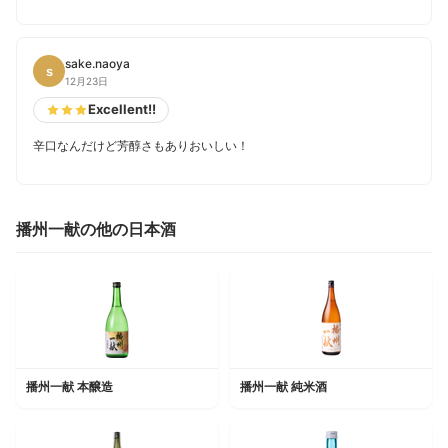
sake.naoya
s
12月23日
Excellent!!
辛口なんだけど芳醇さもありおいしい！
播州一献の他の日本酒
播州一献 本醸造
播州一献 純米酒