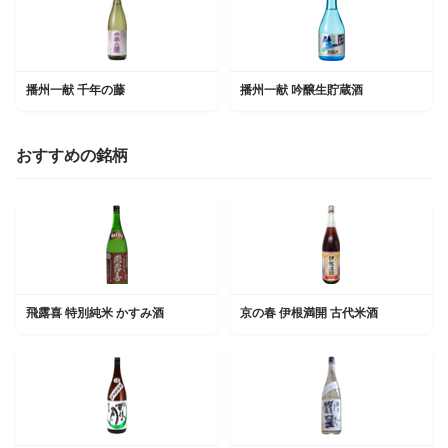
播州一献 千年の藤
播州一献 吟醸生貯蔵酒
おすすめの銘柄
飛露喜 特別純米 かすみ酒
京の春 伊根満開 古代米酒