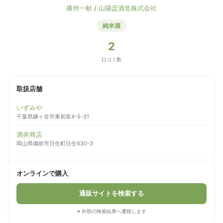
播州一献
/
山陽盃酒造株式会社
純米酒
2
口コミ数
取扱店舗
いずみや
千葉県鎌ヶ谷市東初富4-5-31
酒井商店
岡山県備前市日生町日生630-3
オンラインで購入
通販サイトを検索する
※ 外部の検索結果へ遷移します