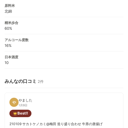
原料米
北錦
精米歩合
60%
アルコール度数
16%
日本酒度
10
みんなの口コミ
2件
やました
や
1月9日
Best!!
210109 サカトケノカミ@梅田 造り盛り合わせ 牛蒡の唐揚げ