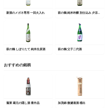
新酒のメガネ専用 一回火入れ
萩の鶴 純米吟醸 別仕込み 夕涼み 猫ラベル
萩の鶴 しぼりたて 純米生原酒
萩の鶴 父子二代酒
おすすめの銘柄
蓬莱 蔵元の隠し酒 番外品
加茂錦 微濾過酒 桶出