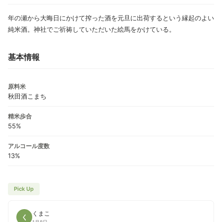
年の瀬から大晦日にかけて搾った酒を元旦に出荷するという縁起のよい
純米酒。神社でご祈祷していただいた絵馬をかけている。
基本情報
原料米
秋田酒こまち
精米歩合
55%
アルコール度数
13%
Pick Up
くまこ
く
1月8日