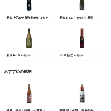
新政 令和5年 新年純米しぼりたて
新政 No.6 F-type 生原酒
新政 No.6 X-type
No.6 新政 Y-type
おすすめの銘柄
秋鹿 純米大吟醸 一貫造り 火入
蓬莱 蔵元の隠し酒 番外品