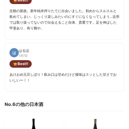
Best!!
念願の新政。新年純米搾りたてに出会いました。初めからスルスルと
飲めてしまい、じっくり楽しみたいのにすぐになくなってしまう…近所
では取り扱ってないので出会えること自体、貴重です。足を伸ばした
甲斐あり、有り難や。
はるほ
は
1月7日
Best!!
あけおめ元旦しぼり！飲み口は甘めだけど後味はスッとした甘さでお
いしいー！！
No.6の他の日本酒