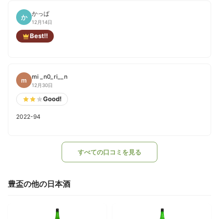
かっぱ
か
12月14日
Best!!
mi _n0_ri__n
m
12月30日
Good!
2022-94
すべての口コミを見る
豊盃の他の日本酒