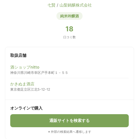
七賢
/
山梨銘醸株式会社
純米吟醸酒
18
口コミ数
取扱店舗
酒ショップnitto
神奈川県川崎市幸区戸手本町１－５５
かきぬま酒店
東京都足立区江北5-12-12
オンラインで購入
通販サイトを検索する
※ 外部の検索結果へ遷移します