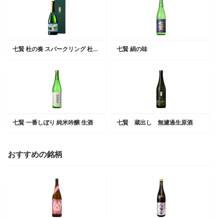
七賢 杜の奏 スパークリング 杜ノ奏
七賢 絹の味
七賢 一番しぼり 純米吟醸 生酒
七賢 蔵出し 無濾過生原酒
おすすめの銘柄