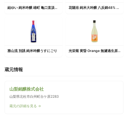
結ゆい 純米吟醸 雄町 亀口直汲み無濾過生原酒
花陽浴 純米大吟醸 八反錦48% 生原酒
雅山流 別誂 純米吟醸うすにごり
光栄菊 黄昏 Orange 無濾過生原酒
蔵元情報
山梨銘醸株式会社
山梨県北杜市白州町台ケ原2283
蔵元の詳細を見る →