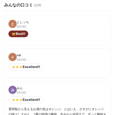
みんなの口コミ
22件
としっち
と
6月14日
Best!!
nal
n
5月20日
Excellent!!
みん
み
5月10日
Excellent!!
透明瓶から見えるお酒の色はオレンジ。とはいえ、さすがにオレンジ
の味はしません。 1番の特徴は酸味。含みから余韻まで、ずっと酸味を