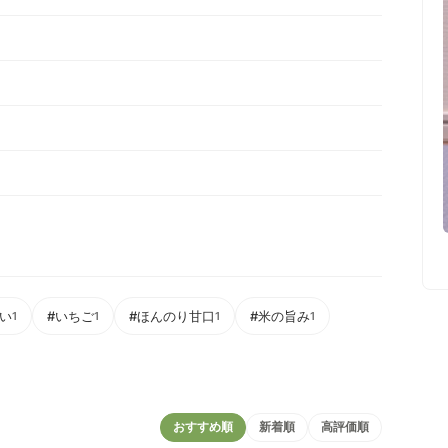
い
#いちご
#ほんのり甘口
#米の旨み
1
1
1
1
おすすめ順
新着順
高評価順