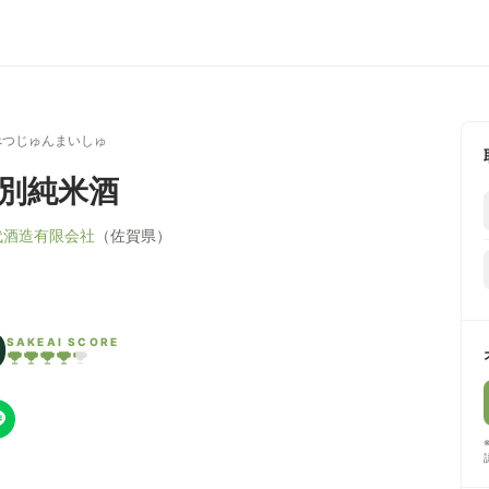
べつじゅんまいしゅ
特別純米酒
代酒造有限会社
（佐賀県）
0
SAKEAI SCORE