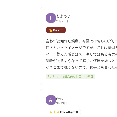
もよもよ
も
11月25日
Best!!
言わずと知れた鍋島。今回はそちらのグリ
甘さといったイメージですが、これは辛口
ィー、飲んだ感じはスッキリではあるもの
炭酸があるようなって感じ。何日か経つと
がそこまで強くないので、食事とも合わせ
#いちご
#ほんのり甘口
#辛口
みん
み
3月13日
Excellent!!