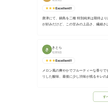
12月5日
Excellent!!
唐津にて、鍋島を二種 特別純米は期待より
が好みだけど、この甘みの上品さ、繊細さ
きとら
き
12月5日
Excellent!!
メロン風の爽やかでフルーティーな香りで
リした酸味、最後に少し渋味が残るキレの
す