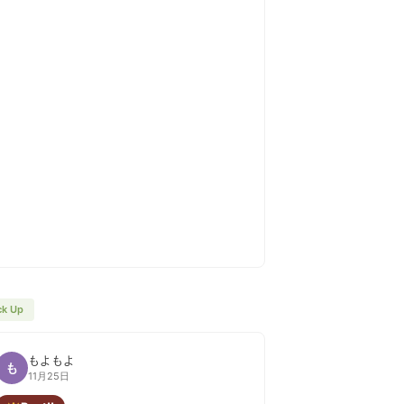
ck Up
もよもよ
も
11月25日