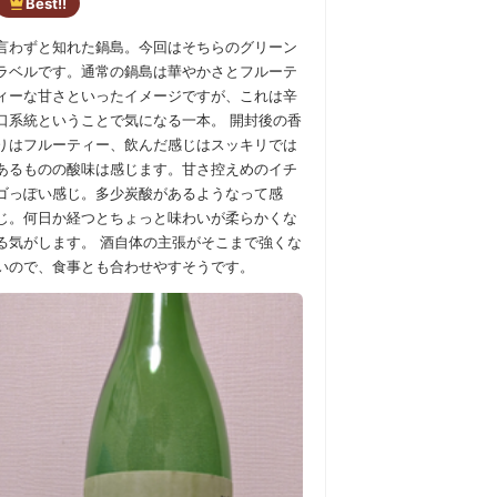
Best!!
言わずと知れた鍋島。今回はそちらのグリーン
ラベルです。通常の鍋島は華やかさとフルーテ
ィーな甘さといったイメージですが、これは辛
口系統ということで気になる一本。 開封後の香
りはフルーティー、飲んだ感じはスッキリでは
あるものの酸味は感じます。甘さ控えめのイチ
ゴっぽい感じ。多少炭酸があるようなって感
じ。何日か経つとちょっと味わいが柔らかくな
る気がします。 酒自体の主張がそこまで強くな
いので、食事とも合わせやすそうです。