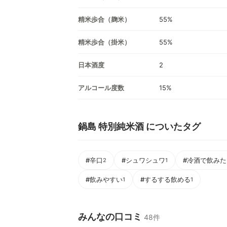
精米歩合（麹米）
55%
精米歩合（掛米）
55%
日本酒度
2
アルコール度数
15%
鍋島 特別純米酒 についたタグ
#辛口
#シュワシュワ
#冷酒で飲みた
2
1
#飲みやすい
#するする飲める
1
1
みんなの口コミ
48件