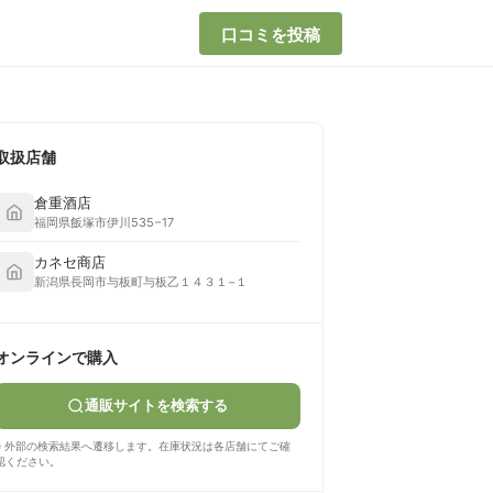
口コミを投稿
取扱店舗
倉重酒店
福岡県飯塚市伊川535−17
カネセ商店
新潟県長岡市与板町与板乙１４３１−１
オンラインで購入
通販サイトを検索する
※ 外部の検索結果へ遷移します。在庫状況は各店舗にてご確
認ください。