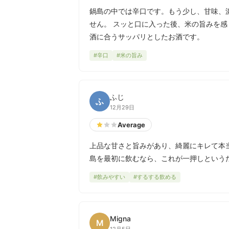
鍋島の中では辛口です。もう少し、甘味、
せん。 スッと口に入った後、米の旨みを
酒に合うサッパリとしたお酒です。
#辛口
#米の旨み
ふじ
ふ
12月29日
Average
上品な甘さと旨みがあり、綺麗にキレて本
島を最初に飲むなら、これが一押しという
#飲みやすい
#するする飲める
Migna
M