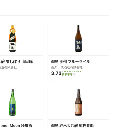
吟醸 雫しぼり 山田錦
鍋島 肥州 ブルーラベル
酒造有限会社
富久千代酒造有限会社
3.72
SAKEAI SCORE
mmer Moon 吟醸酒
鍋島 純米大吟醸 短稈渡船