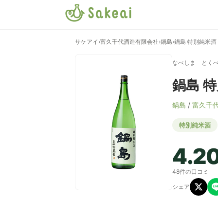
サケアイ
›
富久千代酒造有限会社
›
鍋島
›
鍋島 特別純米酒
なべしま とく
鍋島 
鍋島
/
富久千
特別純米酒
4.2
48件の口コミ
シェア