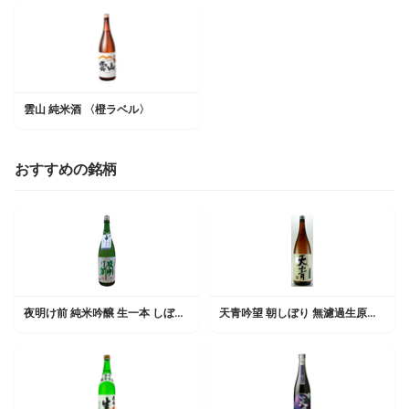
雲山 純米酒 〈橙ラベル〉
おすすめの銘柄
夜明け前 純米吟醸 生一本 しぼりたて生
天青吟望 朝しぼり 無濾過生原酒 純米 生酒