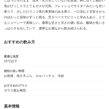
しぼったそのまま、加水・火入をしていない生原酒。杯に注ぐと細かい
泡がびっしりでとてもガスが元気。フレッシュでサイダーみたいな甘い
香りで、少しだけリンゴ系の果実味のある香り。一口含むと甘旨さから
のほわっと旨味がずっと残る。甘さベースでピリッと辛みもあり、とて
もジューシーで美味しい。濃厚な甘さと渋さの濃い旨み。酸味が良いさ
っぱりさを出していて、濃厚なお酒ながら飲み続けられる。
おすすめの飲み方
最適な温度
15℃以下
相性の良い料理
お刺身、魚介天ぷら、カルパッチョ、冷奴
おすすめのグラス
ガラス製お椀型
基本情報