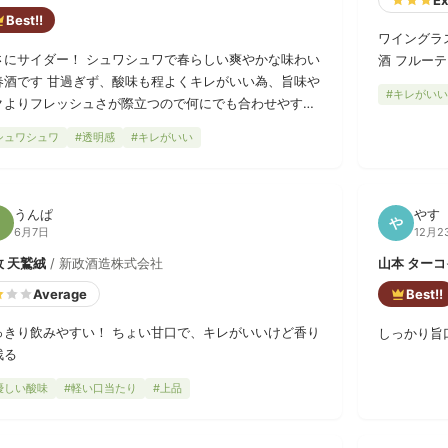
Best!!
ワイングラ
さにサイダー！ シュワシュワで春らしい爽やかな味わい
酒 フルー
春酒です 甘過ぎず、酸味も程よくキレがいい為、旨味や
#キレがいい
クよりフレッシュさが際立つので何にでも合わせやすく
みやすい日本酒だと思いました 日本酒にしては低アルな
シュワシュワ
#透明感
#キレがいい
で炭酸ジュースの代わりにぐびぐび飲んでしまいそうな1
うんぱ
やす
う
や
6月7日
12月2
政 天鷲絨
/ 新政酒造株式会社
山本 ター
Average
Best!!
っきり飲みやすい！ ちょい甘口で、キレがいいけど香り
しっかり旨
残る
優しい酸味
#軽い口当たり
#上品