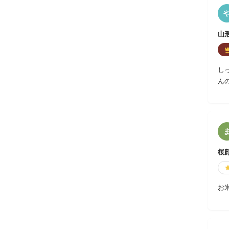
山
し
ん
桜
お