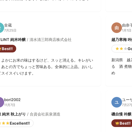
ので非常に飲みやすいです。しかも安くてコスパ最高で
！おすすめ！
全蔵
由奈
全
由
7月25日
1月1日
FLINT 純米吟醸
/ 清水清三郎商店株式会社
越乃寒梅 吟
Best!!
G
新潟県 越
くよかにお米の味はするけど、スッと消える。キレがい
る 酒 煮
。あとの方でちょっと苦味ある。全体的に上品。おいし
め
てスイスイいけます。
bori2002
ユーザ
b
ユ
11月7日
7月27
 純米 秋上がり
/ 合資会社辰泉酒造
磯自慢 吟醸
Excellent!!
Best!!