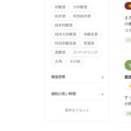
吟醸酒
大吟醸酒
純米酒
特別純米酒
ま
の
純米吟醸酒
コ
純米大吟醸酒
本醸造酒
飲
#
の
特別本醸造酒
普通酒
本
貴醸酒
スパークリング
古酒
その他
都道府県
新
▾
相性の良い料理
▾
す
が
条件をリセット
#