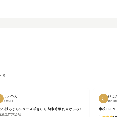
ド
0
けえのん
けえ
け
け
4月9日
9月10
むろ杉 ろまんシリーズ 華きゅん 純米吟醸 おりがらみ
/
帝松 PRE
西酒造株式会社
Ex