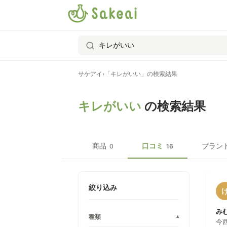
サケアイ
›
「キレがいい」の検索結果
キレがいい
の検索結果
商品
口コミ
ブラン
0
16
絞り込み
み
種類
▾
今