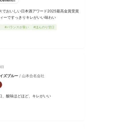
スでおいしい日本酒アワード2025最高金賞受賞
ティーですっきりキレがいい味わい
#バランスが良い
#ほんのり甘口
3日
コイズブルー
/ 山本合名会社
口、酸味ほどほど、キレがいい