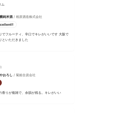
タム
日
吟醸純米酒
/ 相原酒造株式会社
cellent!!
りでフルーティ、辛口でキレがいいです 大阪で
りといただきました
日
ひやおろし
/ 菊姫合資会社
の香りが複雑で、余韻が残る。キレがいい