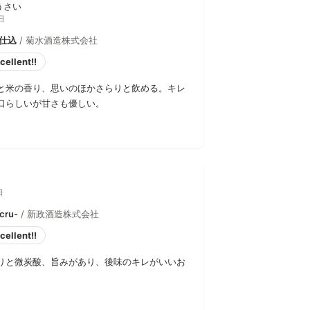
うさい
日
段仕込
/ 菊水酒造株式会社
cellent!!
と米の香り、思いのほかさらりと飲める。キレ
口らしいが甘さも優しい。
日
ru-
/ 新政酒造株式会社
cellent!!
りと微炭酸、旨みがあり、後味のキレがいいお