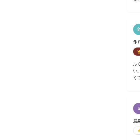
い
す
作 
ふ
い
く
辰泉