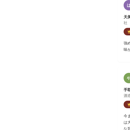
天美
社
強
味
手
酒
今
は
な