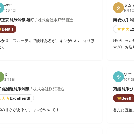
やす
タム
や
タ
12月1日
9月4
形正宗 純米吟醸 雄町
/ 株式会社水戸部酒造
雨後の月 
Best!!
Ex
味がしっか
っかり、フルーティで酸味あるが、キレがいい 香りほ
マグロお造
のり
ま
やす
ま
や
3月3日
10月3
顔 無濾過純米吟醸
/ 株式会社桜顔酒造
菊姫 純米
Excellent!!
Best!!
米の甘さがあるが、キレがいいです
呑んだ直後