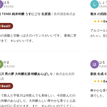
はる
しょ
は
し
3月24日
1月29
 TENBI 純米吟醸 うすにごり 生原酒
/ 長州酒造株式会
菊水 の四
Ex
Best!!
アルコール
めの炭酸と甘酸っぱさのバランスがいいです。 最後に苦
がいい。甘
がきて、キレがいいです。
やま
はる
や
は
12月23日
11月4
取川 男の夢 大吟醸生酒 特醸あらばしり
/ 株式会社吉田
新政 生成-Ec
造店
Ex
Best!!
爽やかな香
まで飲んだ手取川は何飲んでも美味しい。今回飲んだの
酒でした。
大吟醸のあらばしり。大吟醸らしい華やかな香りと上品
旨みが口に広がります。また、キレがいいのでくどくな