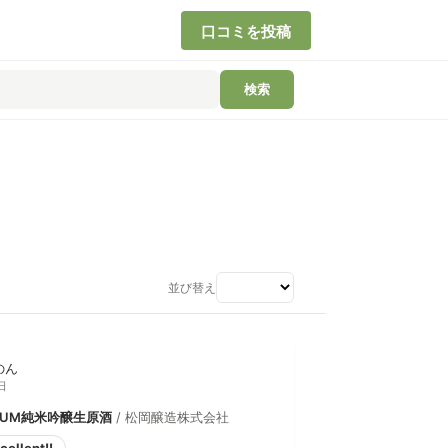
口コミを投稿
検索
並び替え
のん
日
MIUM純米吟醸生原酒
/ 松岡醸造株式会社
cellent!!