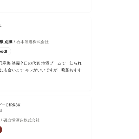
子
醸 別撰
/ 石本酒造株式会社
ood!
乃寒梅 淡麗辛口の代表 地酒ブームで 知られ
物にも合います キレがいいですが 晩酌おすす
ーCfRR3K
日
/ 磯自慢酒造株式会社