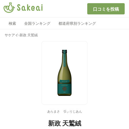
口コミを投稿
検索
全国ランキング
都道府県別ランキング
サケアイ
›
新政 天鷲絨
あらまさ ゔぃりじあん
新政 天鷲絨