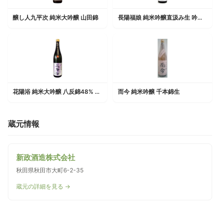
醸し人九平次 純米大吟醸 山田錦
長陽福娘 純米吟醸直汲み生 吟醸酵母 山田錦
花陽浴 純米大吟醸 八反錦48% 生原酒
而今 純米吟醸 千本錦生
蔵元情報
新政酒造株式会社
秋田県秋田市大町6-2-35
蔵元の詳細を見る →