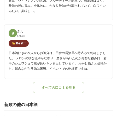
新政 ヴィリジアンの直汲。フルーティーさ際立つ。発泡感はなく、
酸味の後に旨み。全体的に、かなり酸味が強調されていて、白ワイン
みたい。美味しい。
さわ
さ
5月4日
Best!!
日本酒好きの友人からお裾分け。田舎の居酒屋へ持込みで乾杯しまし
た。 メロンの様な穏やかな香り、磨きが高いためか芳醇な呑み口、若
干のシュワシュワ感が良いキレを出しています。 入手し易さと価格か
ら、残念ながら常備は困難。イベントでの乾杯酒ですね。
すべての口コミを見る
新政の他の日本酒