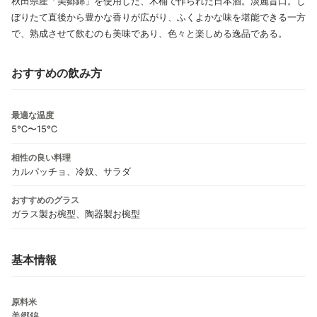
秋田県産「美郷錦」を使用した、木桶で作られた日本酒。淡麗旨口。し
ぼりたて直後から豊かな香りが広がり、ふくよかな味を堪能できる一方
で、熟成させて飲むのも美味であり、色々と楽しめる逸品である。
おすすめの飲み方
最適な温度
5℃〜15℃
相性の良い料理
カルパッチョ、冷奴、サラダ
おすすめのグラス
ガラス製お椀型、陶器製お椀型
基本情報
原料米
美郷錦