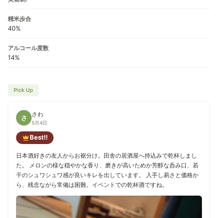
精米歩合
40%
アルコール度数
14%
Pick Up
さわ
さ
5月4日
Best!!
日本酒好きの友人からお裾分け。田舎の居酒屋へ持込みで乾杯しまし
た。 メロンの様な穏やかな香り、磨きが高いためか芳醇な呑み口、若
干のシュワシュワ感が良いキレを出しています。 入手し易さと価格か
ら、残念ながら常備は困難。イベントでの乾杯酒ですね。