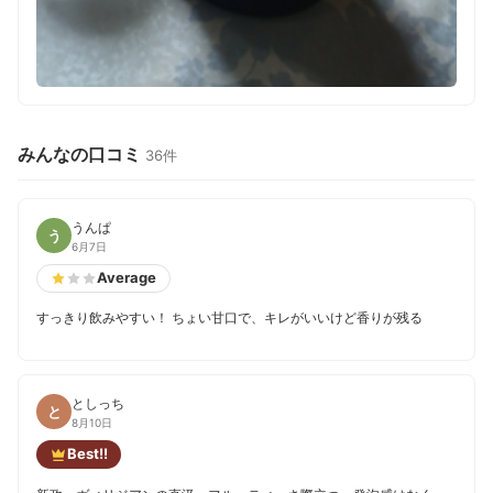
みんなの口コミ
36件
うんぱ
う
6月7日
Average
すっきり飲みやすい！ ちょい甘口で、キレがいいけど香りが残る
としっち
と
8月10日
Best!!