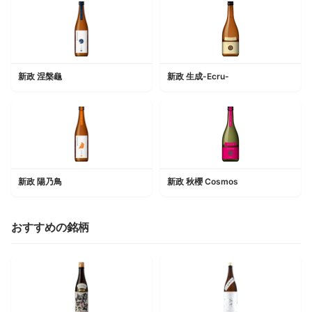
新政 涅槃龜
新政 生成-Ecru-
新政 陽乃鳥
新政 秋櫻 Cosmos
おすすめの銘柄