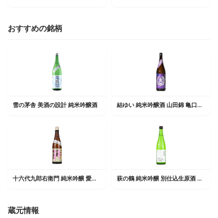
おすすめの銘柄
雪の茅舎 美酒の設計 純米吟醸酒
結ゆい 純米吟醸酒 山田錦 亀口直汲み無濾過生原酒
十六代九郎右衛門 純米吟醸 愛山 生酒
萩の鶴 純米吟醸 別仕込生原酒 さくら猫
蔵元情報