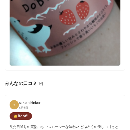
みんなの口コミ
1件
sake_drinker
s
4月6日
Best!!
見た目通りの完熟いちごスムージーな味わい どぶろくの優しい甘さと