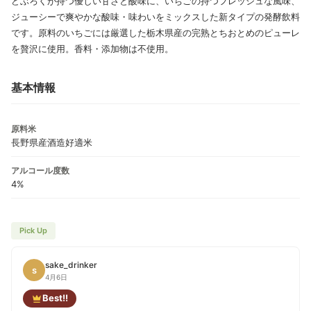
どぶろくが持つ優しい甘さと酸味に、いちごの持つフレッシュな風味、
ジューシーで爽やかな酸味・味わいをミックスした新タイプの発酵飲料
です。原料のいちごには厳選した栃木県産の完熟とちおとめのピューレ
を贅沢に使用。香料・添加物は不使用。
基本情報
原料米
長野県産酒造好適米
アルコール度数
4%
Pick Up
sake_drinker
s
4月6日
Best!!