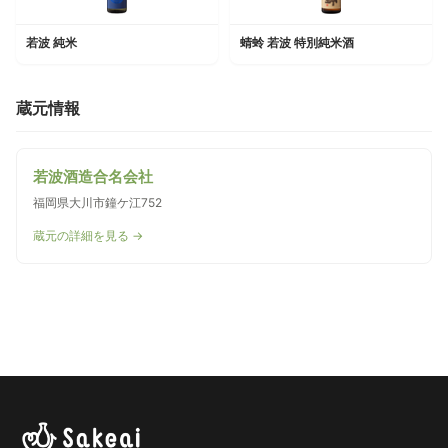
若波 純米
蜻蛉 若波 特別純米酒
蔵元情報
若波酒造合名会社
福岡県大川市鐘ケ江752
蔵元の詳細を見る →