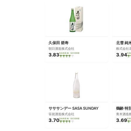
久保田 碧寿
北雪 純
朝日酒造株式会社
株式会社
3.83
SAKEAI SCORE
3.94
SA
サササンデー SASA SUNDAY
笹祝酒造株式会社
青木酒造
3.70
SAKEAI SCORE
3.69
SA