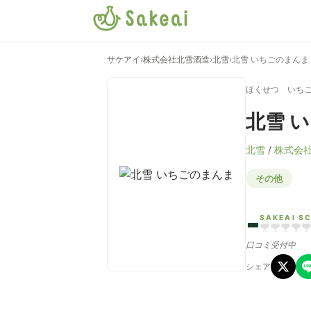
サケアイ
›
株式会社北雪酒造
›
北雪
›
北雪 いちごのまんま
ほくせつ いち
北雪 
北雪
/
株式会
その他
-
SAKEAI S
口コミ受付中
シェア