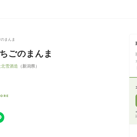
ごのまんま
いちごのまんま
社北雪酒造
（新潟県）
CORE