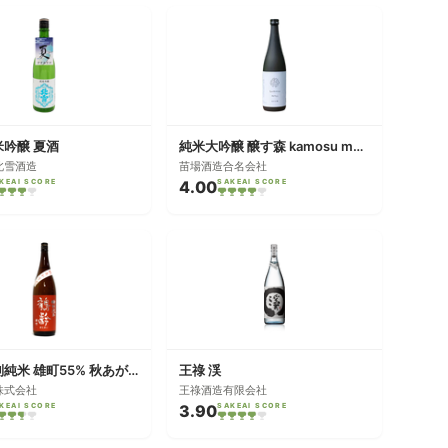
米吟醸 夏酒
純米大吟醸 醸す森 kamosu mori 生酒
北雪酒造
苗場酒造合名会社
KEAI SCORE
4.00
SAKEAI SCORE
鶴齢 特別純米 雄町55% 秋あがり
王祿 渓
株式会社
王祿酒造有限会社
KEAI SCORE
3.90
SAKEAI SCORE