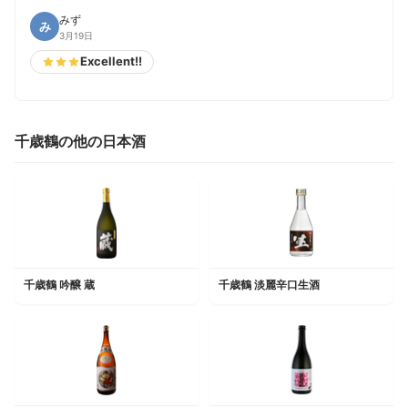
みず
み
3月19日
Excellent!!
千歳鶴の他の日本酒
千歳鶴 吟醸 蔵
千歳鶴 淡麗辛口生酒