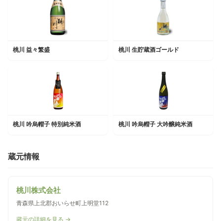
桃川 益々繁盛
桃川 生貯蔵酒ゴールド
桃川 吟烏帽子 特別純米酒
桃川 吟烏帽子 大吟醸純米酒
蔵元情報
桃川株式会社
青森県上北郡おいらせ町上明堂112
蔵元の詳細を見る →