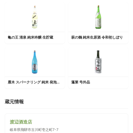
亀の王 清泉 純米吟醸 生貯蔵
萩の鶴 純米生原酒 令和初しぼり
雁木 スパークリング 純米 発泡にごり生原酒
蓬莱 号外品
蔵元情報
渡辺酒造店
岐阜県飛騨市古川町壱之町7-7