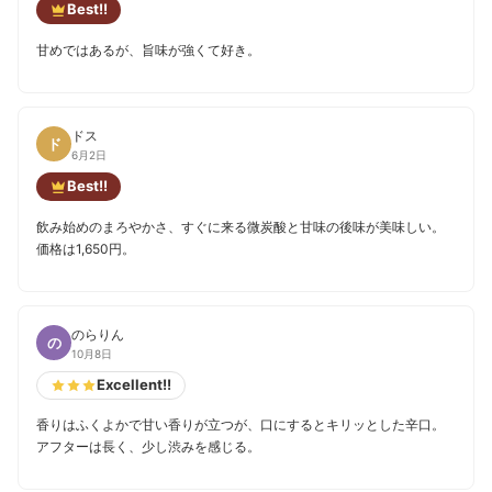
Best!!
甘めではあるが、旨味が強くて好き。
ドス
ド
6月2日
Best!!
飲み始めのまろやかさ、すぐに来る微炭酸と甘味の後味が美味しい。
価格は1,650円。
のらりん
の
10月8日
Excellent!!
香りはふくよかで甘い香りが立つが、口にするとキリッとした辛口。
アフターは長く、少し渋みを感じる。