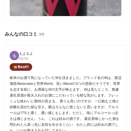
みんなの口コミ
3件
もよもよ
も
5月7日
Best!!
岐阜のお酒で気になっていたWを頂きました。ブランド名のWは、渡辺
酒造Watanabeと世界World、笑いWaraiの3つの意味だそうです。世界
を志す名前に、お洒落なWの文字が映えます。 Wは見たところ、無濾
過生原酒か瓶火入れのお酒にこだわっている様な気がします。フレッ
シュな味わいに期待が高まる。 香りも良いのですが、一口飲むと桃と
砂糖を混ぜた様な甘さ。癖はそんなに強くないと思いますが、アルコ
ールは17%と濃く、濃い感じもします。ただし、味にアルコールっぽ
さは感じません。うん、これは好みの酒です。 最近美味しかった酒を
問われたら真っ先に名前を出せるくらい、わたし的には好みの酒でし
た。いつか瓶火入れも試してみたい。