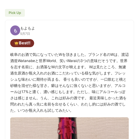
Pick Up
もよもよ
も
5月7日
Best!!
岐阜のお酒で気になっていたWを頂きました。ブランド名のWは、渡辺
酒造Watanabeと世界World、笑いWaraiの3つの意味だそうです。世界
を志す名前に、お洒落なWの文字が映えます。 Wは見たところ、無濾
過生原酒か瓶火入れのお酒にこだわっている様な気がします。フレッ
シュな味わいに期待が高まる。 香りも良いのですが、一口飲むと桃と
砂糖を混ぜた様な甘さ。癖はそんなに強くないと思いますが、アルコ
ールは17%と濃く、濃い感じもします。ただし、味にアルコールっぽ
さは感じません。うん、これは好みの酒です。 最近美味しかった酒を
問われたら真っ先に名前を出せるくらい、わたし的には好みの酒でし
た。いつか瓶火入れも試してみたい。