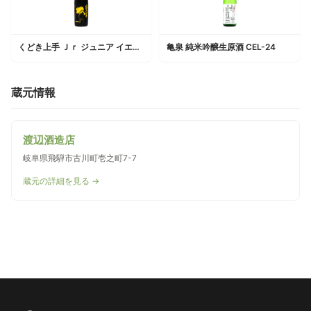
くどき上手 Ｊｒ ジュニア イエロー 純米大吟醸
亀泉 純米吟醸生原酒 CEL-24
蔵元情報
渡辺酒造店
岐阜県飛騨市古川町壱之町7-7
蔵元の詳細を見る →