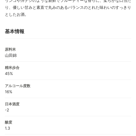
リンゴや洋ナシのような新鮮でフルーティーな香りに、柔らかな口当た
り、優しい甘みと素直で丸みのあるバランスのとれた味わいのすっきり
としたお酒。
基本情報
原料米
山田錦
精米歩合
45%
アルコール度数
16%
日本酒度
-2
酸度
1.3