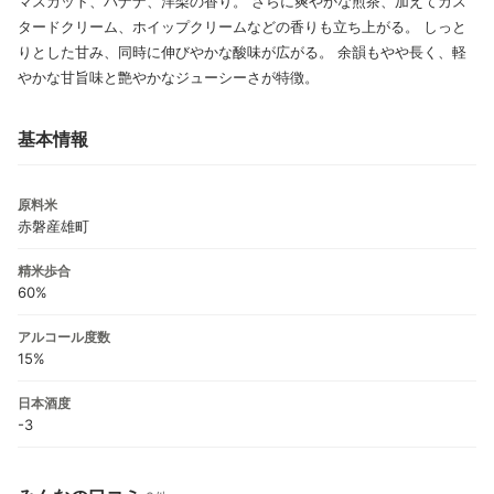
マスカット、バナナ、洋梨の香り。 さらに爽やかな煎茶、加えてカス
タードクリーム、ホイップクリームなどの香りも立ち上がる。 しっと
りとした甘み、同時に伸びやかな酸味が広がる。 余韻もやや長く、軽
やかな甘旨味と艶やかなジューシーさが特徴。
基本情報
原料米
赤磐産雄町
精米歩合
60%
アルコール度数
15%
日本酒度
-3