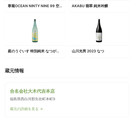
寒菊OCEAN NINTY NINE 99 空海 Inflight 無濾過一度火入原酒
AKABU 翡翠 純米吟醸
庭のうぐいす 特別純米 なつがこい
山川光男 2023 なつ
蔵元情報
合名会社大木代吉本店
福島県西白河郡矢吹町本町9
蔵元の詳細を見る →