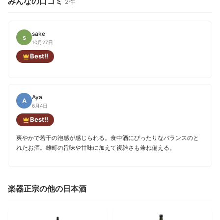
みんなの口コミ
2件
sake
s
10月27日
Best!!
Aya
A
6月4日
Best!!
爽やかで若干の泡感が感じられる。食中酒にぴったりなバランスのと
れたお酒。雄町の旨味や甘味に加えて複雑さも兼ね備える。
楽器正宗の他の日本酒