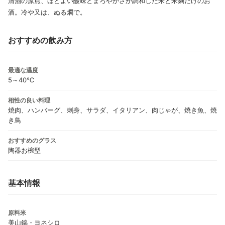
清酒の原点、ほどよい酸味とまろやかさが調和した米と米麹だけのお
酒。冷や又は、ぬる燗で。
おすすめの飲み方
最適な温度
5～40℃
相性の良い料理
焼肉、ハンバーグ、刺身、サラダ、イタリアン、肉じゃが、焼き魚、焼
き鳥
おすすめのグラス
陶器お椀型
基本情報
原料米
美山錦・ヨネシロ